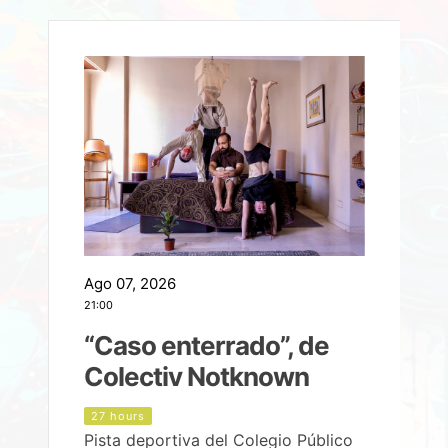
Ago 07, 2026
A
21:00
2
e
“Caso enterrado”, de
Colectiv Notknown
d
27 hours
Pista deportiva del Colegio Público
P