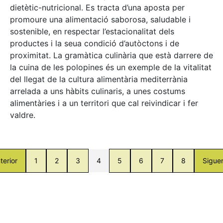
dietètic-nutricional. Es tracta d’una aposta per
promoure una alimentació saborosa, saludable i
sostenible, en respectar l’estacionalitat dels
productes i la seua condició d’autòctons i de
proximitat. La gramàtica culinària que està darrere de
la cuina de les polopines és un exemple de la vitalitat
del llegat de la cultura alimentària mediterrània
arrelada a uns hàbits culinaris, a unes costums
alimentàries i a un territori que cal reivindicar i fer
valdre.
terior
1
2
3
4
5
6
7
8
Sigue