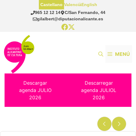
Saltar
Castellano
Valencià
English
al
965 12 12 14
C/San Fernando, 44
contenido
gilalbert@diputacionalicante.es
MENÚ
Descargar
Descarregar
agenda JULIO
agenda JULIOL
2026
2026