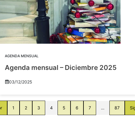
AGENDA MENSUAL
Agenda mensual – Diciembre 2025
03/12/2025
or
1
2
3
4
5
6
7
…
87
Si