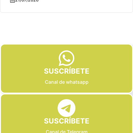
Slide 2 of 6
SUSCRÍBETE
Canal de whatsapp
SUSCRÍBETE
Canal de Telegram