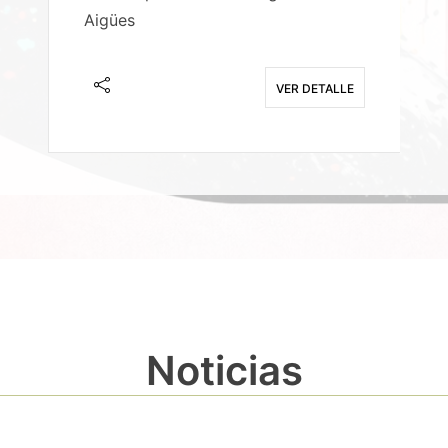
Aigües
A
E
VER DETALLE
Noticias