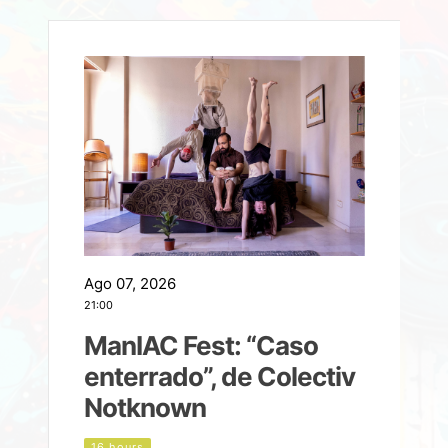
Ago 07, 2026
A
21:00
2
ManIAC Fest: “Caso
a
enterrado”, de Colectiv
Notknown
n
16 hours