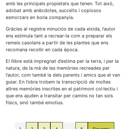
amb les principals propietats que tenen. Tot això,
adobat amb anècdotes, succeïts i copiosos
esmorzars en bona companyia.
Gràcies al registre minuciós de cada eixida, l’autor
ens estimula tant a recrear-la com a preparar els
remeis casolans a partir de les plantes que ens
recomana recollir en cada època.
El llibre està impregnat d’estima per la terra, i per la
natura, de la mà de les memòries recreades per
l’autor, com també la dels parents i amics que el van
guiar. En l’obra trobem la transcripció de moltes
altres memòries inscrites en el patrimoni col·lectiu i
que ens ajuden a transitar per camins no tan sols
físics, sinó també emotius.
1
2
3
4
…
8
Siguente