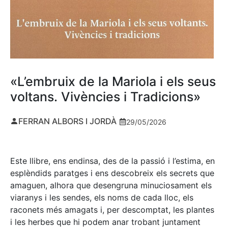
«L’embruix de la Mariola i els seus
voltans. Vivències i Tradicions»
FERRAN ALBORS I JORDÀ
29/05/2026
Este llibre, ens endinsa, des de la passió i l’estima, en
esplèndids paratges i ens descobreix els secrets que
amaguen, alhora que desengruna minuciosament els
viaranys i les sendes, els noms de cada lloc, els
raconets més amagats i, per descomptat, les plantes
i les herbes que hi podem anar trobant juntament