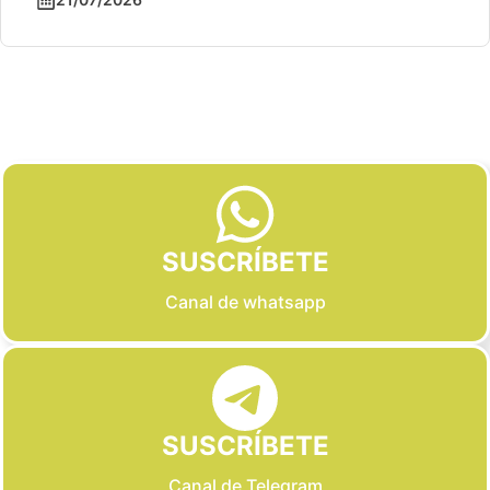
Slide 2 of 6
SUSCRÍBETE
Canal de whatsapp
SUSCRÍBETE
Canal de Telegram