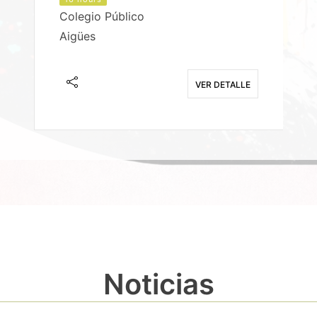
Colegio Público
Aigües
E
VER DETALLE
Noticias