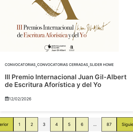
,
,
CONVOCATORIAS
CONVOCATORIAS CERRADAS
SLIDER HOME
III Premio Internacional Juan Gil-Albert
de Escritura Aforística y del Yo
12/02/2026
erior
1
2
3
4
5
6
…
87
Sigui