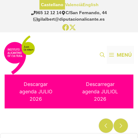
Saltar
Castellano
Valencià
English
al
965 12 12 14
C/San Fernando, 44
contenido
gilalbert@diputacionalicante.es
MENÚ
Descargar
Descarregar
agenda JULIO
agenda JULIOL
2026
2026