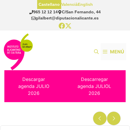
Saltar
Castellano
Valencià
English
al
965 12 12 14
C/San Fernando, 44
contenido
gilalbert@diputacionalicante.es
MENÚ
Descargar
Descarregar
agenda JULIO
agenda JULIOL
2026
2026