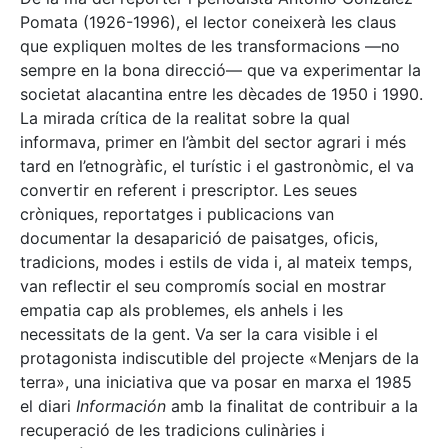
Pomata (1926-1996), el lector coneixerà les claus
que expliquen moltes de les transformacions —no
sempre en la bona direcció— que va experimentar la
societat alacantina entre les dècades de 1950 i 1990.
La mirada crítica de la realitat sobre la qual
informava, primer en l’àmbit del sector agrari i més
tard en l’etnogràfic, el turístic i el gastronòmic, el va
convertir en referent i prescriptor. Les seues
cròniques, reportatges i publicacions van
documentar la desaparició de paisatges, oficis,
tradicions, modes i estils de vida i, al mateix temps,
van reflectir el seu compromís social en mostrar
empatia cap als problemes, els anhels i les
necessitats de la gent. Va ser la cara visible i el
protagonista indiscutible del projecte «Menjars de la
terra», una iniciativa que va posar en marxa el 1985
el diari
Información
amb la finalitat de contribuir a la
recuperació de les tradicions culinàries i