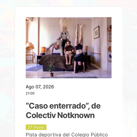
Ago 07, 2026
A
21:00
2
e
“Caso enterrado”, de
Colectiv Notknown
d
27 hours
Pista deportiva del Colegio Público
P