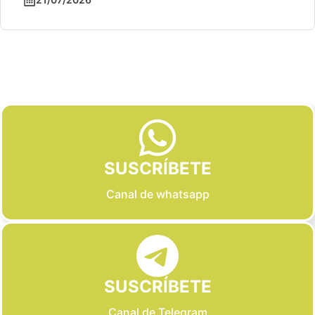
Slide 2 of 6
SUSCRÍBETE
Canal de whatsapp
SUSCRÍBETE
Canal de Telegram