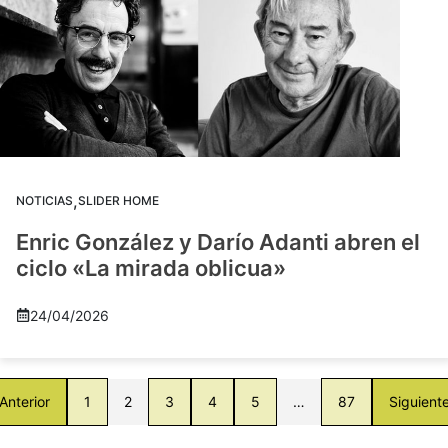
,
NOTICIAS
SLIDER HOME
Enric González y Darío Adanti abren el
ciclo «La mirada oblicua»
24/04/2026
Anterior
1
2
3
4
5
…
87
Siguient