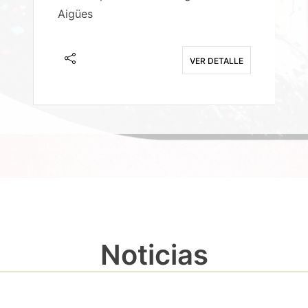
Aigües
A
E
VER DETALLE
Noticias