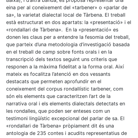
Baixa), i d’altra banda, es proposa representar una
eina per al coneixement del «tarbener» o «parlar de
sa», la varietat dialectal local de Tàrbena. El treball
està estructurat en dos apartats: la «presentació» i el
«rondallari de Tàrbena». En la «presentació» es
donen les claus per a entendre la fesomia del treball,
que parteix d’una metodologia d’investigació basada
en el treball de camp sobre fonts orals i en la
transcripció dels textos seguint uns criteris que
responen a la màxima fidelitat a la forma oral. Així
mateix es focalitza l’atenció en dos vessants
destacats que permeten aprofundir en el
coneixement del corpus rondallístic tarbener, com
són els elements que caracteritzen l’art de la
narrativa oral i els elements dialectals detectats en
les rondalles, que poden ser enteses com un
testimoni lingüístic excepcional del parlar de sa. El
«rondallari de Tàrbena» pròpiament dit és una
antologia de 235 contes i acudits representatius de