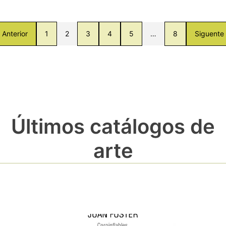
Anterior
1
2
3
4
5
…
8
Siguente
Últimos catálogos de
arte