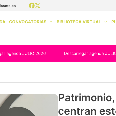
icante.es
DA
CONVOCATORIAS
BIBLIOTECA VIRTUAL
P
gar agenda JULIO 2026
Descarregar agenda JULI
Patrimonio, 
centran est