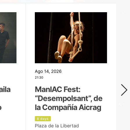
Ago 14, 2026
Ag
21:30
21
aila
ManIAC Fest:
M
“Desempolsant”, de
“
o
la Compañía Aicrag
D
8 days
9
Plaza de la Libertad
Pa