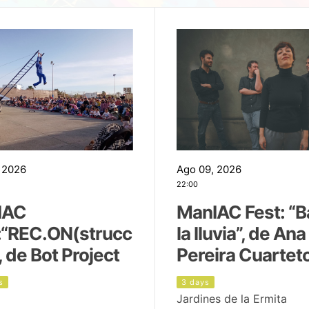
 2026
Ago 09, 2026
22:00
IAC
ManIAC Fest: “B
:“REC.ON(strucc
la lluvia”, de Ana
, de Bot Project
Pereira Cuartet
s
3 days
Jardines de la Ermita