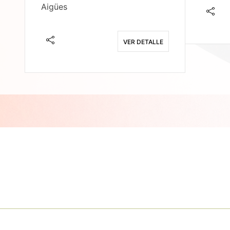
Aigües
E
VER DETALLE