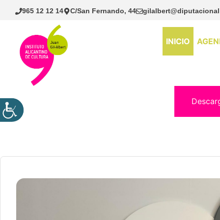
Saltar
965 12 12 14
C/San Fernando, 44
gilalbert@diputacional
al
contenido
INICIO
AGEN
Descar