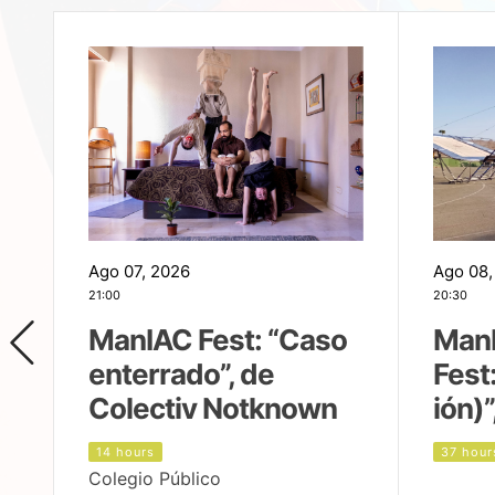
Ago 07, 2026
Ago 08,
21:00
20:30
ManIAC Fest: “Caso
Man
enterrado”, de
Fest
Colectiv Notknown
ión)”
14 hours
37 hour
Colegio Público