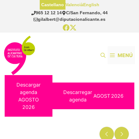
Saltar
Castellano
Valencià
English
al
965 12 12 14
C/San Fernando, 44
contenido
gilalbert@diputacionalicante.es
MENÚ
Descargar
agenda
Descarregar
AGOST
2026
AGOSTO
agenda
2026