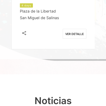
4 days
Plaza de la Libertad
P
San Miguel de Salinas
X
E
VER DETALLE
Noticias