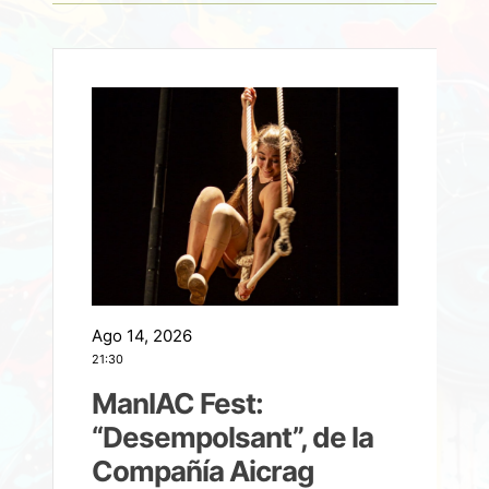
Ago 14, 2026
A
21:30
21
ManIAC Fest:
a
“Desempolsant”, de la
Compañía Aicrag