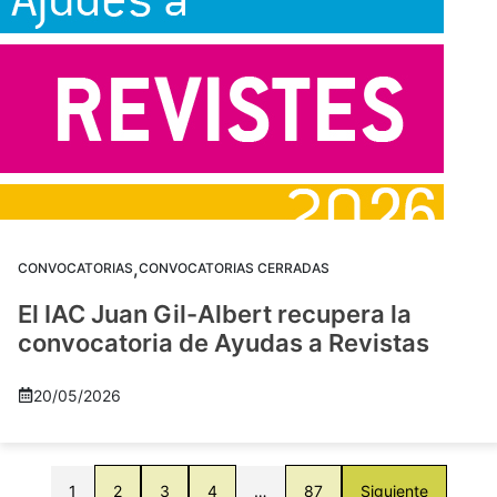
,
CONVOCATORIAS
CONVOCATORIAS CERRADAS
El IAC Juan Gil-Albert recupera la
convocatoria de Ayudas a Revistas
20/05/2026
1
2
3
4
…
87
Siguiente