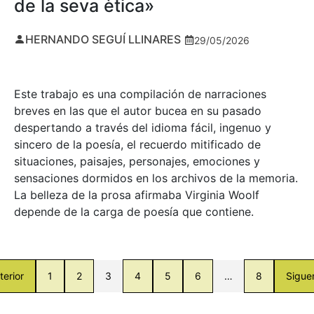
de la seva ètica»
HERNANDO SEGUÍ LLINARES
29/05/2026
Este trabajo es una compilación de narraciones
breves en las que el autor bucea en su pasado
despertando a través del idioma fácil, ingenuo y
sincero de la poesía, el recuerdo mitificado de
situaciones, paisajes, personajes, emociones y
sensaciones dormidos en los archivos de la memoria.
La belleza de la prosa afirmaba Virginia Woolf
depende de la carga de poesía que contiene.
terior
1
2
3
4
5
6
…
8
Sigue