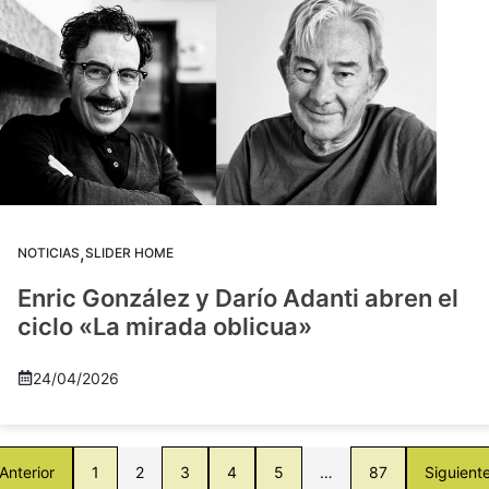
,
NOTICIAS
SLIDER HOME
Enric González y Darío Adanti abren el
ciclo «La mirada oblicua»
24/04/2026
Anterior
1
2
3
4
5
…
87
Siguient