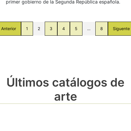
primer gobierno de la Segunda República española.
Anterior
1
2
3
4
5
…
8
Siguente
Últimos catálogos de
arte