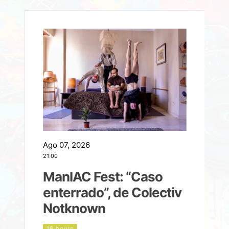
Ago 07, 2026
A
21:00
2
ManIAC Fest: “Caso
a
enterrado”, de Colectiv
Notknown
n
16 hours