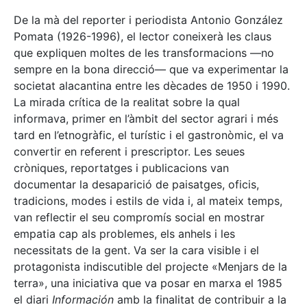
De la mà del reporter i periodista Antonio González
Pomata (1926-1996), el lector coneixerà les claus
que expliquen moltes de les transformacions —no
sempre en la bona direcció— que va experimentar la
societat alacantina entre les dècades de 1950 i 1990.
La mirada crítica de la realitat sobre la qual
informava, primer en l’àmbit del sector agrari i més
tard en l’etnogràfic, el turístic i el gastronòmic, el va
convertir en referent i prescriptor. Les seues
cròniques, reportatges i publicacions van
documentar la desaparició de paisatges, oficis,
tradicions, modes i estils de vida i, al mateix temps,
van reflectir el seu compromís social en mostrar
empatia cap als problemes, els anhels i les
necessitats de la gent. Va ser la cara visible i el
protagonista indiscutible del projecte «Menjars de la
terra», una iniciativa que va posar en marxa el 1985
el diari
Información
amb la finalitat de contribuir a la