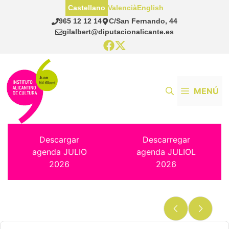
Saltar
Castellano
Valencià
English
al
965 12 12 14
C/San Fernando, 44
contenido
gilalbert@diputacionalicante.es
MENÚ
Descargar
Descarregar
agenda JULIO
agenda JULIOL
2026
2026