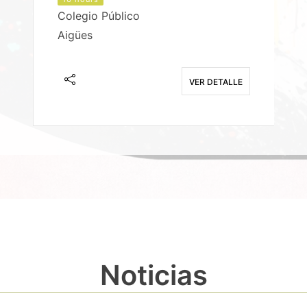
Colegio Público
Aigües
E
VER DETALLE
Noticias