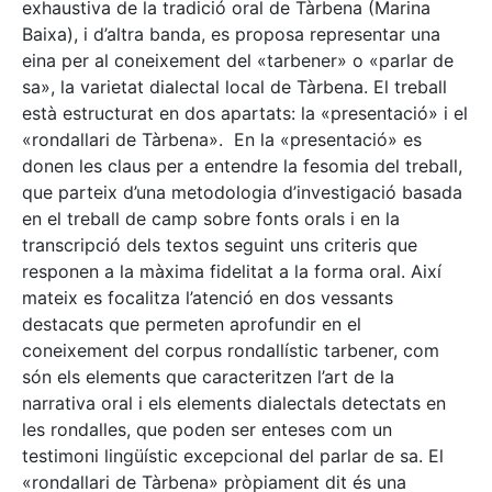
exhaustiva de la tradició oral de Tàrbena (Marina
Baixa), i d’altra banda, es proposa representar una
eina per al coneixement del «tarbener» o «parlar de
sa», la varietat dialectal local de Tàrbena. El treball
està estructurat en dos apartats: la «presentació» i el
«rondallari de Tàrbena». En la «presentació» es
donen les claus per a entendre la fesomia del treball,
que parteix d’una metodologia d’investigació basada
en el treball de camp sobre fonts orals i en la
transcripció dels textos seguint uns criteris que
responen a la màxima fidelitat a la forma oral. Així
mateix es focalitza l’atenció en dos vessants
destacats que permeten aprofundir en el
coneixement del corpus rondallístic tarbener, com
són els elements que caracteritzen l’art de la
narrativa oral i els elements dialectals detectats en
les rondalles, que poden ser enteses com un
testimoni lingüístic excepcional del parlar de sa. El
«rondallari de Tàrbena» pròpiament dit és una