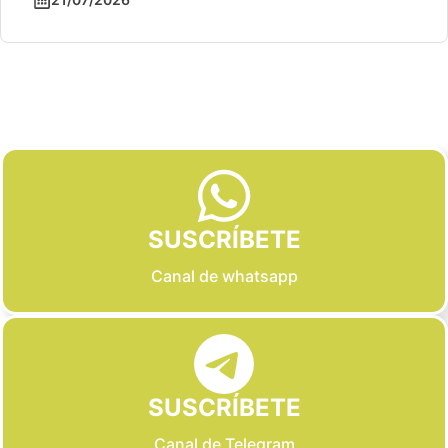
Slide 2 of 6
SUSCRÍBETE
Canal de whatsapp
SUSCRÍBETE
Canal de Telegram