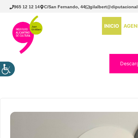
Saltar
965 12 12 14
C/San Fernando, 44
gilalbert@diputacional
al
contenido
INICIO
AGEN
Descar