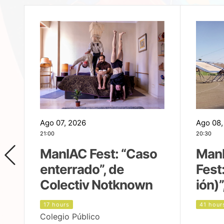
Ago 07, 2026
Ago 08,
21:00
20:30
ManIAC Fest: “Caso
Man
enterrado”, de
Fest
Colectiv Notknown
ión)”
17 hours
41 hour
Colegio Público