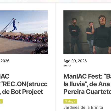
 2026
Ago 09, 2026
22:00
IAC
ManIAC Fest: “B
:“REC.ON(strucc
la lluvia”, de Ana
, de Bot Project
Pereira Cuartet
s
3 days
Jardines de la Ermita