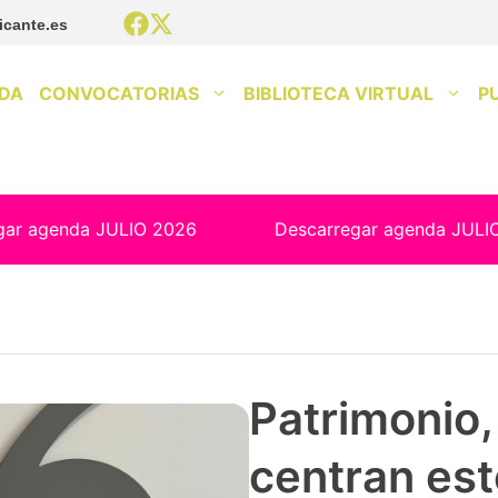
icante.es
DA
CONVOCATORIAS
BIBLIOTECA VIRTUAL
P
gar agenda JULIO 2026
Descarregar agenda JULI
Patrimonio, 
centran est