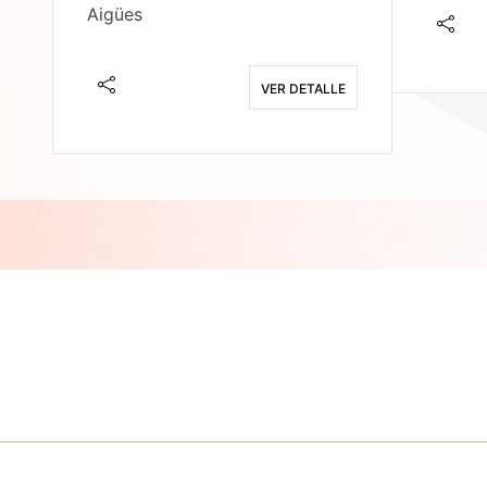
Aigües
E
VER DETALLE