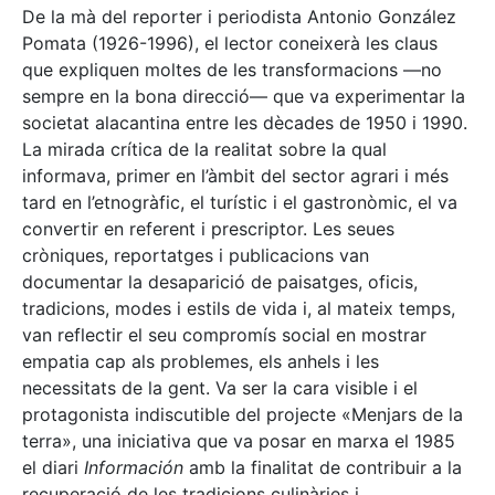
De la mà del reporter i periodista Antonio González
Pomata (1926-1996), el lector coneixerà les claus
que expliquen moltes de les transformacions —no
sempre en la bona direcció— que va experimentar la
societat alacantina entre les dècades de 1950 i 1990.
La mirada crítica de la realitat sobre la qual
informava, primer en l’àmbit del sector agrari i més
tard en l’etnogràfic, el turístic i el gastronòmic, el va
convertir en referent i prescriptor. Les seues
cròniques, reportatges i publicacions van
documentar la desaparició de paisatges, oficis,
tradicions, modes i estils de vida i, al mateix temps,
van reflectir el seu compromís social en mostrar
empatia cap als problemes, els anhels i les
necessitats de la gent. Va ser la cara visible i el
protagonista indiscutible del projecte «Menjars de la
terra», una iniciativa que va posar en marxa el 1985
el diari
Información
amb la finalitat de contribuir a la
recuperació de les tradicions culinàries i