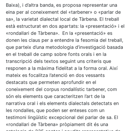
Baixa), i d’altra banda, es proposa representar una
eina per al coneixement del «tarbener» o «parlar de
sa», la varietat dialectal local de Tàrbena. El treball
està estructurat en dos apartats: la «presentació» i el
«rondallari de Tàrbena». En la «presentació» es
donen les claus per a entendre la fesomia del treball,
que parteix d’una metodologia d’investigació basada
en el treball de camp sobre fonts orals i en la
transcripció dels textos seguint uns criteris que
responen a la màxima fidelitat a la forma oral. Així
mateix es focalitza l’atenció en dos vessants
destacats que permeten aprofundir en el
coneixement del corpus rondallístic tarbener, com
són els elements que caracteritzen l’art de la
narrativa oral i els elements dialectals detectats en
les rondalles, que poden ser enteses com un
testimoni lingüístic excepcional del parlar de sa. El
«rondallari de Tàrbena» pròpiament dit és una