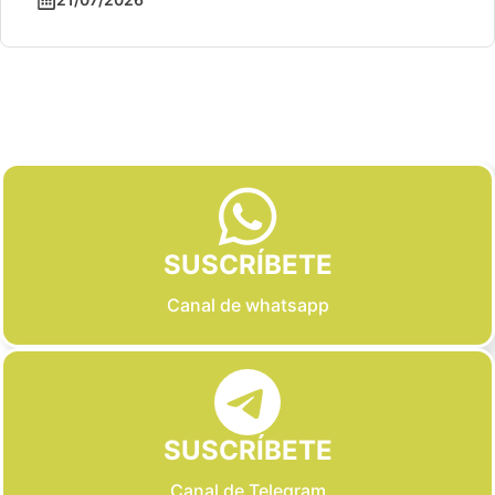
Slide 2 of 6
SUSCRÍBETE
Canal de whatsapp
SUSCRÍBETE
Canal de Telegram