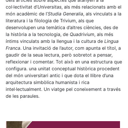
dels articles sobre aspectes que atanyen a la
col·lectivitat d’
Universitas
, als més relacionats amb el
món acadèmic de l’
Studia Generalia
, als vinculats a la
literatura i la filologia de Trivium, als que
desenvolupen una temàtica d’altres ciències, des de
la història a la tecnologia, de
Quadrivium
, als més
íntims vinculats amb la llengua i la cultura de
Lingua
Franca
. Una invitació de l’autor, com apunta el títol, a
gaudir de la seua lectura, però sobretot a pensar,
reflexionar i comentar. Tot això en una estructura que
configura. una unitat conceptual històrica procedent
del món universitari antic i que dota el llibre d’una
arquitectura simbòlica humanista i rica
intel·lectualment. Un viatge pel coneixement a través
de les paraules.