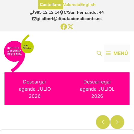
Saltar
Castellano
Valencià
English
al
965 12 12 14
C/San Fernando, 44
contenido
gilalbert@diputacionalicante.es
MENÚ
Descargar
Descarregar
agenda JULIO
agenda JULIOL
2026
2026