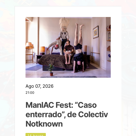
Ago 07, 2026
A
21:00
2
ManIAC Fest: “Caso
a
enterrado”, de Colectiv
Notknown
n
14 hours