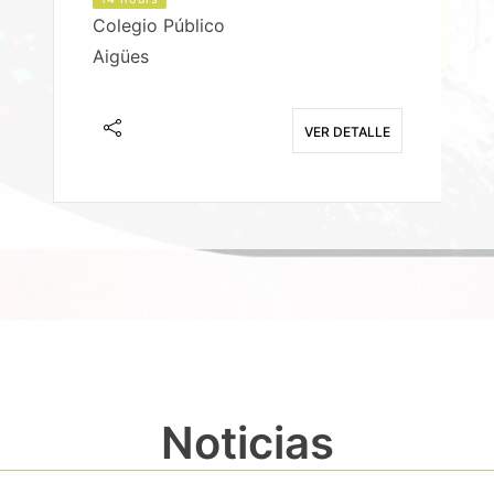
Colegio Público
Aigües
E
VER DETALLE
Noticias