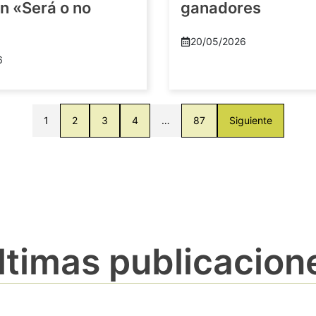
n «Será o no
ganadores
20/05/2026
6
1
2
3
4
…
87
Siguiente
ltimas publicacion