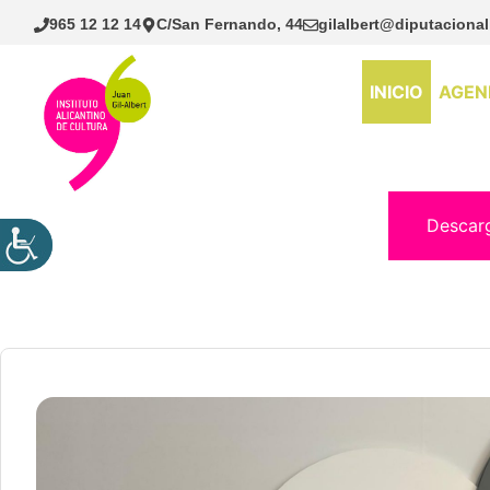
Saltar
965 12 12 14
C/San Fernando, 44
gilalbert@diputacional
al
contenido
INICIO
AGEN
Descar