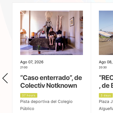
Ago 07, 2026
Ago 08,
21:00
20:30
,
“Caso enterrado”, de
“REC
Colectiv Notknown
, de 
37 hours
3 days
Pista deportiva del Colegio
Plaza J
Público
Algueñ