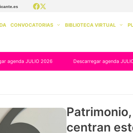
icante.es
DA
CONVOCATORIAS
BIBLIOTECA VIRTUAL
P
gar agenda JULIO 2026
Descarregar agenda JULI
Patrimonio, 
centran est