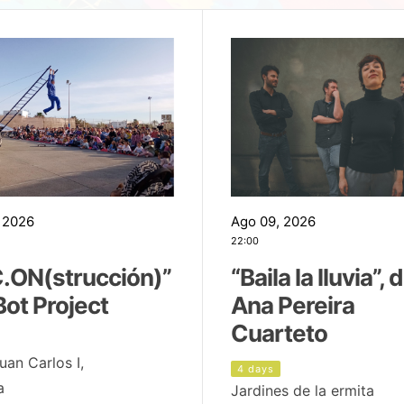
 2026
Ago 09, 2026
22:00
.ON(strucción)”
“Baila la lluvia”, 
Bot Project
Ana Pereira
Cuarteto
uan Carlos I,
4 days
a
Jardines de la ermita