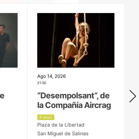
Ago 14, 2026
Ag
21:30
21
de
“Desempolsant”, de
“
la Compañía Aircrag
D
9 days
1
Plaza de la Libertad
pa
San Miguel de Salinas
X