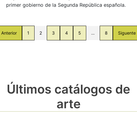
primer gobierno de la Segunda República española.
Anterior
1
2
3
4
5
…
8
Siguente
Últimos catálogos de
arte