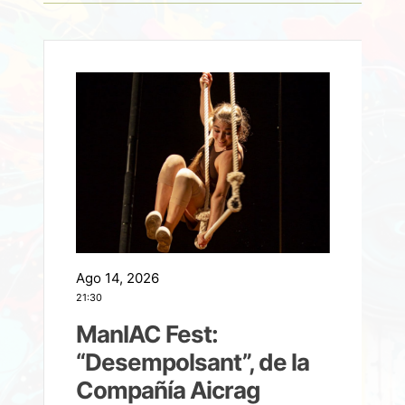
Ago 14, 2026
A
21:30
21
ManIAC Fest:
a
“Desempolsant”, de la
Compañía Aicrag