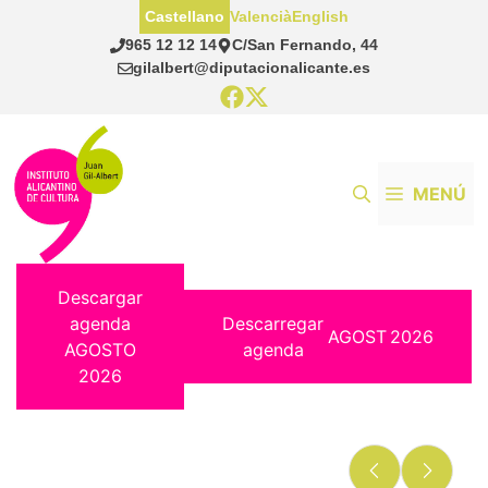
Saltar
Castellano
Valencià
English
al
965 12 12 14
C/San Fernando, 44
contenido
gilalbert@diputacionalicante.es
MENÚ
Descargar
agenda
Descarregar
AGOST
2026
AGOSTO
agenda
2026