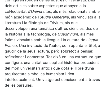
configuren l’origen de les nostres universitats. Des
dels articles sobre aspectes que atanyen a la
col·lectivitat d’
Universitas
, als més relacionats amb el
món acadèmic de l’
Studia Generalia
, als vinculats a la
literatura i la filologia de Trivium, als que
desenvolupen una temàtica d’altres ciències, des de
la història a la tecnologia, de
Quadrivium
, als més
íntims vinculats amb la llengua i la cultura de
Lingua
Franca
. Una invitació de l’autor, com apunta el títol, a
gaudir de la seua lectura, però sobretot a pensar,
reflexionar i comentar. Tot això en una estructura que
configura. una unitat conceptual històrica procedent
del món universitari antic i que dota el llibre d’una
arquitectura simbòlica humanista i rica
intel·lectualment. Un viatge pel coneixement a través
de les paraules.