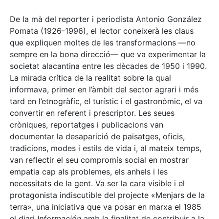
De la mà del reporter i periodista Antonio González
Pomata (1926-1996), el lector coneixerà les claus
que expliquen moltes de les transformacions —no
sempre en la bona direcció— que va experimentar la
societat alacantina entre les dècades de 1950 i 1990.
La mirada crítica de la realitat sobre la qual
informava, primer en l’àmbit del sector agrari i més
tard en l’etnogràfic, el turístic i el gastronòmic, el va
convertir en referent i prescriptor. Les seues
cròniques, reportatges i publicacions van
documentar la desaparició de paisatges, oficis,
tradicions, modes i estils de vida i, al mateix temps,
van reflectir el seu compromís social en mostrar
empatia cap als problemes, els anhels i les
necessitats de la gent. Va ser la cara visible i el
protagonista indiscutible del projecte «Menjars de la
terra», una iniciativa que va posar en marxa el 1985
el diari
Información
amb la finalitat de contribuir a la