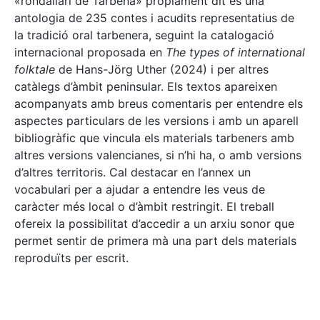
«rondallari de Tàrbena» pròpiament dit és una
antologia de 235 contes i acudits representatius de
la tradició oral tarbenera, seguint la catalogació
internacional proposada en
The types of international
folktale
de Hans-Jörg Uther (2024) i per altres
catàlegs d’àmbit peninsular. Els textos apareixen
acompanyats amb breus comentaris per entendre els
aspectes particulars de les versions i amb un aparell
bibliogràfic que vincula els materials tarbeners amb
altres versions valencianes, si n’hi ha, o amb versions
d’altres territoris. Cal destacar en l’annex un
vocabulari per a ajudar a entendre les veus de
caràcter més local o d’àmbit restringit. El treball
ofereix la possibilitat d’accedir a un arxiu sonor que
permet sentir de primera mà una part dels materials
reproduïts per escrit.