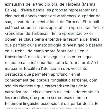
exhaustiva de la tradició oral de Tàrbena (Marina
Baixa), i d’altra banda, es proposa representar una
eina per al coneixement del «tarbener» o «parlar de
sa», la varietat dialectal local de Tàrbena. El treball
està estructurat en dos apartats: la «presentació» i el
«rondallari de Tàrbena». En la «presentació» es
donen les claus per a entendre la fesomia del treball,
que parteix d’una metodologia d’investigació basada
en el treball de camp sobre fonts orals i en la
transcripció dels textos seguint uns criteris que
responen a la màxima fidelitat a la forma oral. Així
mateix es focalitza l’atenció en dos vessants
destacats que permeten aprofundir en el
coneixement del corpus rondallístic tarbener, com
són els elements que caracteritzen l’art de la
narrativa oral i els elements dialectals detectats en
les rondalles, que poden ser enteses com un
testimoni lingüístic excepcional del parlar de sa. El