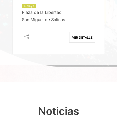
4 days
Plaza de la Libertad
P
San Miguel de Salinas
X
E
VER DETALLE
Noticias