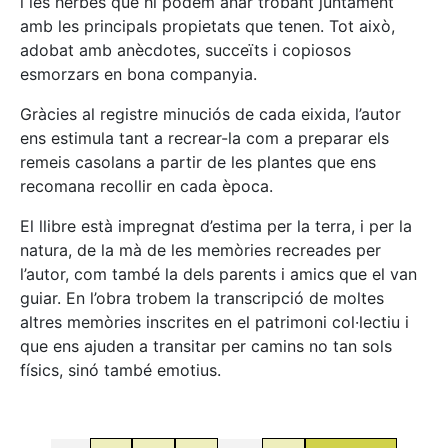
i les herbes que hi podem anar trobant juntament
amb les principals propietats que tenen. Tot això,
adobat amb anècdotes, succeïts i copiosos
esmorzars en bona companyia.
Gràcies al registre minuciós de cada eixida, l’autor
ens estimula tant a recrear-la com a preparar els
remeis casolans a partir de les plantes que ens
recomana recollir en cada època.
El llibre està impregnat d’estima per la terra, i per la
natura, de la mà de les memòries recreades per
l’autor, com també la dels parents i amics que el van
guiar. En l’obra trobem la transcripció de moltes
altres memòries inscrites en el patrimoni col·lectiu i
que ens ajuden a transitar per camins no tan sols
físics, sinó també emotius.