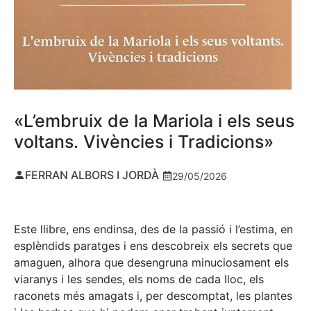
«L’embruix de la Mariola i els seus
voltans. Vivències i Tradicions»
FERRAN ALBORS I JORDÀ
29/05/2026
Este llibre, ens endinsa, des de la passió i l’estima, en
esplèndids paratges i ens descobreix els secrets que
amaguen, alhora que desengruna minuciosament els
viaranys i les sendes, els noms de cada lloc, els
raconets més amagats i, per descomptat, les plantes