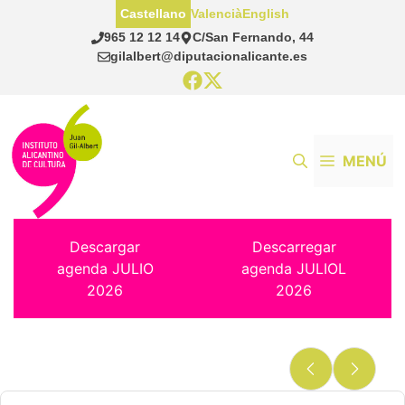
Saltar
Castellano
Valencià
English
al
965 12 12 14
C/San Fernando, 44
contenido
gilalbert@diputacionalicante.es
MENÚ
Descargar
Descarregar
agenda JULIO
agenda JULIOL
2026
2026