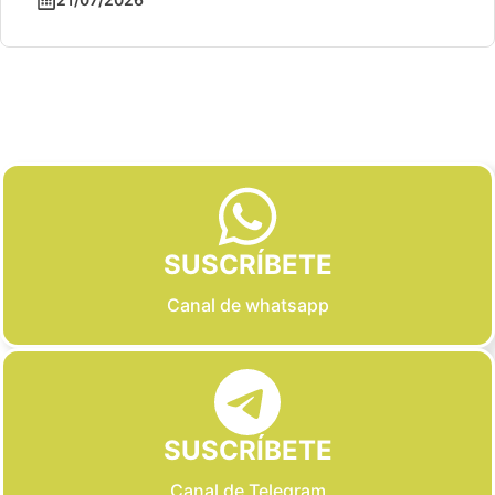
Slide 2 of 6
SUSCRÍBETE
Canal de whatsapp
SUSCRÍBETE
Canal de Telegram