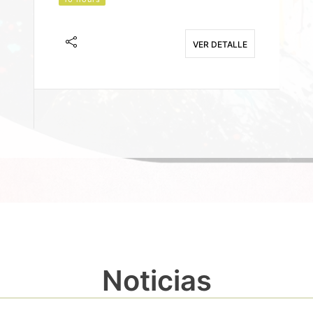
J
F
VER DETALLE
E
Noticias