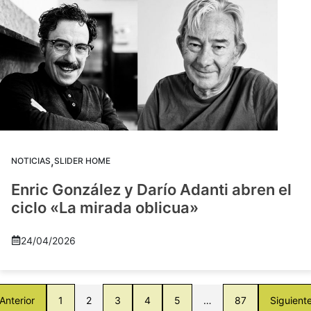
,
NOTICIAS
SLIDER HOME
Enric González y Darío Adanti abren el
ciclo «La mirada oblicua»
24/04/2026
Anterior
1
2
3
4
5
…
87
Siguient