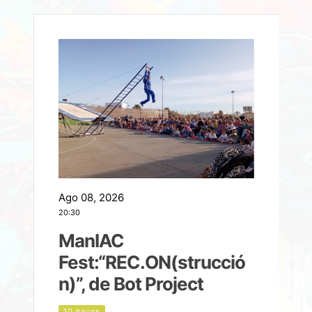
Ago 08, 2026
A
20:30
2
ManIAC
M
a
Fest:“REC.ON(strucció
l
n)”, de Bot Project
10 hours