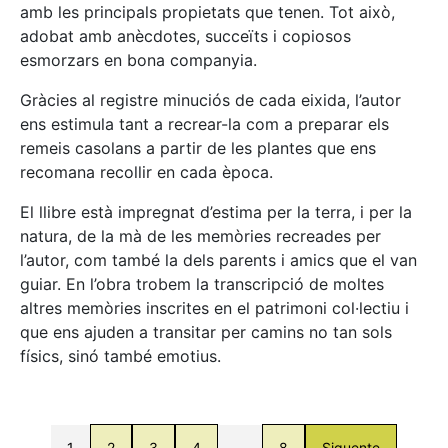
amb les principals propietats que tenen. Tot això,
adobat amb anècdotes, succeïts i copiosos
esmorzars en bona companyia.
Gràcies al registre minuciós de cada eixida, l’autor
ens estimula tant a recrear-la com a preparar els
remeis casolans a partir de les plantes que ens
recomana recollir en cada època.
El llibre està impregnat d’estima per la terra, i per la
natura, de la mà de les memòries recreades per
l’autor, com també la dels parents i amics que el van
guiar. En l’obra trobem la transcripció de moltes
altres memòries inscrites en el patrimoni col·lectiu i
que ens ajuden a transitar per camins no tan sols
físics, sinó també emotius.
1
2
3
4
…
8
Siguente