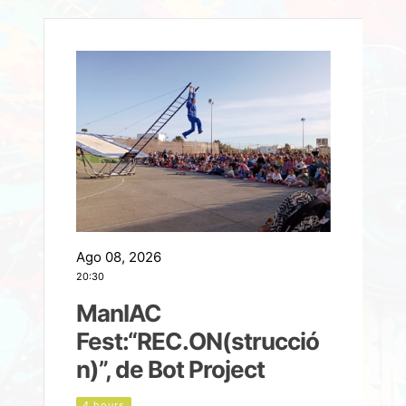
Ago 08, 2026
A
20:30
2
ManIAC
M
a
Fest:“REC.ON(strucció
l
n)”, de Bot Project
4 hours