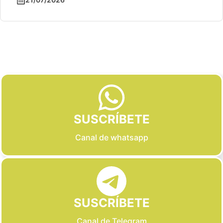
Slide 2 of 6
SUSCRÍBETE
Canal de whatsapp
SUSCRÍBETE
Canal de Telegram