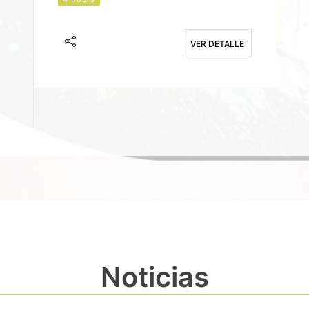
J
F
VER DETALLE
E
Noticias