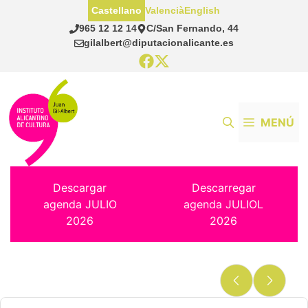
Saltar
Castellano
Valencià
English
al
965 12 12 14
C/San Fernando, 44
contenido
gilalbert@diputacionalicante.es
MENÚ
Descargar
Descarregar
agenda JULIO
agenda JULIOL
2026
2026