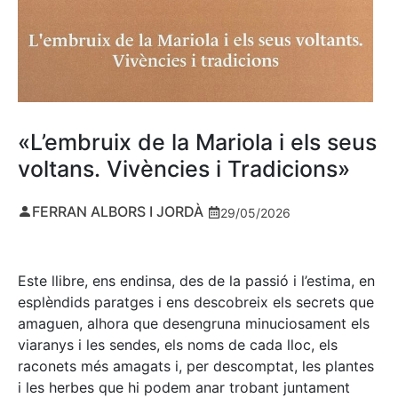
«L’embruix de la Mariola i els seus
voltans. Vivències i Tradicions»
FERRAN ALBORS I JORDÀ
29/05/2026
Este llibre, ens endinsa, des de la passió i l’estima, en
esplèndids paratges i ens descobreix els secrets que
amaguen, alhora que desengruna minuciosament els
viaranys i les sendes, els noms de cada lloc, els
raconets més amagats i, per descomptat, les plantes
i les herbes que hi podem anar trobant juntament