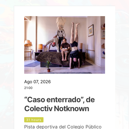
Ago 07, 2026
A
21:00
2
e
“Caso enterrado”, de
Colectiv Notknown
d
31 hours
Pista deportiva del Colegio Público
P