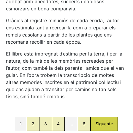
adobat amb anècdotes, succeïts i copiosos
esmorzars en bona companyia.
Gràcies al registre minuciós de cada eixida, l’autor
ens estimula tant a recrear-la com a preparar els
remeis casolans a partir de les plantes que ens
recomana recollir en cada època.
El llibre està impregnat d’estima per la terra, i per la
natura, de la mà de les memòries recreades per
l’autor, com també la dels parents i amics que el van
guiar. En l’obra trobem la transcripció de moltes
altres memòries inscrites en el patrimoni col·lectiu i
que ens ajuden a transitar per camins no tan sols
físics, sinó també emotius.
1
2
3
4
…
8
Siguente