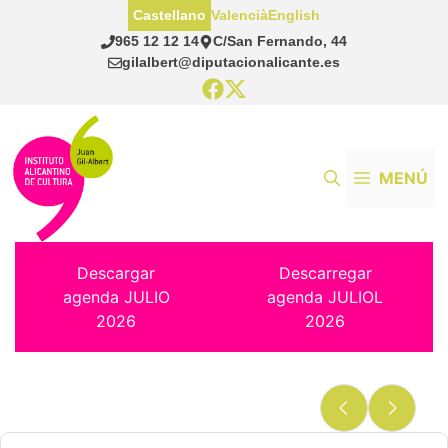
Saltar
Castellano
Valencià
English
al
965 12 12 14
C/San Fernando, 44
contenido
gilalbert@diputacionalicante.es
MENÚ
Descargar
Descarregar
agenda JULIO
agenda JULIOL
2026
2026