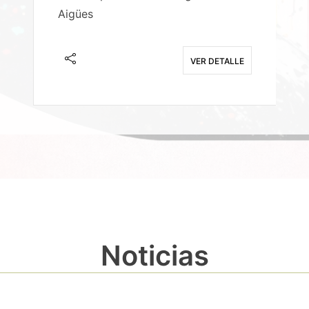
Aigües
A
E
VER DETALLE
Noticias