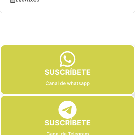
Slide 2 of 6
SUSCRÍBETE
Canal de whatsapp
SUSCRÍBETE
Canal de Telegram