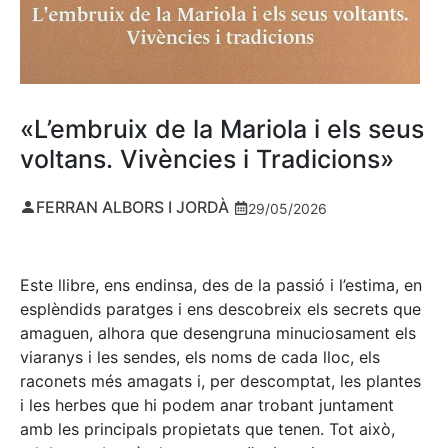
«L’embruix de la Mariola i els seus
voltans. Vivències i Tradicions»
FERRAN ALBORS I JORDÀ
29/05/2026
Este llibre, ens endinsa, des de la passió i l’estima, en
esplèndids paratges i ens descobreix els secrets que
amaguen, alhora que desengruna minuciosament els
viaranys i les sendes, els noms de cada lloc, els
raconets més amagats i, per descomptat, les plantes
i les herbes que hi podem anar trobant juntament
amb les principals propietats que tenen. Tot això,