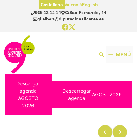
Saltar
Castellano
Valencià
English
al
965 12 12 14
C/San Fernando, 44
contenido
gilalbert@diputacionalicante.es
MENÚ
Descargar
agenda
Descarregar
AGOST
2026
AGOSTO
agenda
2026