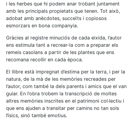
i les herbes que hi podem anar trobant juntament
amb les principals propietats que tenen. Tot això,
adobat amb anècdotes, succeïts i copiosos
esmorzars en bona companyia.
Gràcies al registre minuciós de cada eixida, l’autor
ens estimula tant a recrear-la com a preparar els
remeis casolans a partir de les plantes que ens
recomana recollir en cada època.
El llibre està impregnat d’estima per la terra, i per la
natura, de la mà de les memòries recreades per
l’autor, com també la dels parents i amics que el van
guiar. En l’obra trobem la transcripció de moltes
altres memòries inscrites en el patrimoni col·lectiu i
que ens ajuden a transitar per camins no tan sols
físics, sinó també emotius.