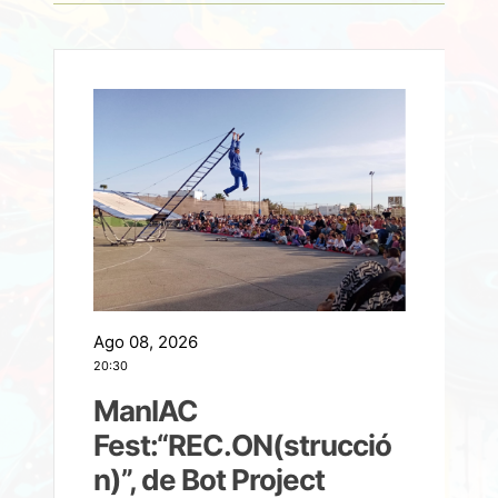
Ago 08, 2026
A
20:30
2
ManIAC
M
a
Fest:“REC.ON(strucció
l
n)”, de Bot Project