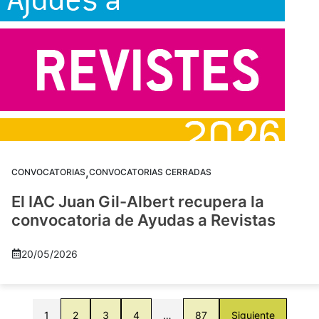
,
CONVOCATORIAS
CONVOCATORIAS CERRADAS
El IAC Juan Gil-Albert recupera la
convocatoria de Ayudas a Revistas
20/05/2026
1
2
3
4
…
87
Siguiente