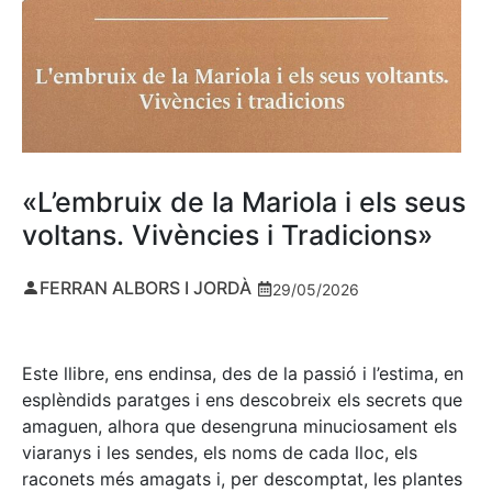
«L’embruix de la Mariola i els seus
voltans. Vivències i Tradicions»
FERRAN ALBORS I JORDÀ
29/05/2026
Este llibre, ens endinsa, des de la passió i l’estima, en
esplèndids paratges i ens descobreix els secrets que
amaguen, alhora que desengruna minuciosament els
viaranys i les sendes, els noms de cada lloc, els
raconets més amagats i, per descomptat, les plantes