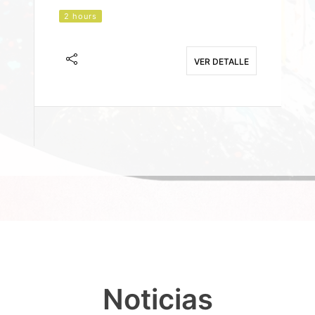
2 hours
J
F
VER DETALLE
E
Noticias