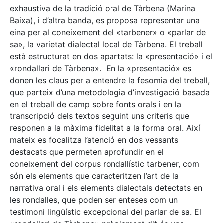
exhaustiva de la tradició oral de Tàrbena (Marina
Baixa), i d’altra banda, es proposa representar una
eina per al coneixement del «tarbener» o «parlar de
sa», la varietat dialectal local de Tàrbena. El treball
està estructurat en dos apartats: la «presentació» i el
«rondallari de Tàrbena». En la «presentació» es
donen les claus per a entendre la fesomia del treball,
que parteix d’una metodologia d’investigació basada
en el treball de camp sobre fonts orals i en la
transcripció dels textos seguint uns criteris que
responen a la màxima fidelitat a la forma oral. Així
mateix es focalitza l’atenció en dos vessants
destacats que permeten aprofundir en el
coneixement del corpus rondallístic tarbener, com
són els elements que caracteritzen l’art de la
narrativa oral i els elements dialectals detectats en
les rondalles, que poden ser enteses com un
testimoni lingüístic excepcional del parlar de sa. El