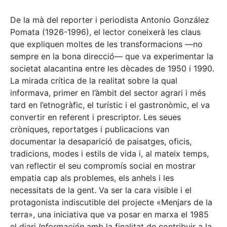
De la mà del reporter i periodista Antonio González
Pomata (1926-1996), el lector coneixerà les claus
que expliquen moltes de les transformacions —no
sempre en la bona direcció— que va experimentar la
societat alacantina entre les dècades de 1950 i 1990.
La mirada crítica de la realitat sobre la qual
informava, primer en l’àmbit del sector agrari i més
tard en l’etnogràfic, el turístic i el gastronòmic, el va
convertir en referent i prescriptor. Les seues
cròniques, reportatges i publicacions van
documentar la desaparició de paisatges, oficis,
tradicions, modes i estils de vida i, al mateix temps,
van reflectir el seu compromís social en mostrar
empatia cap als problemes, els anhels i les
necessitats de la gent. Va ser la cara visible i el
protagonista indiscutible del projecte «Menjars de la
terra», una iniciativa que va posar en marxa el 1985
el diari
Información
amb la finalitat de contribuir a la