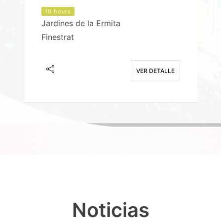
10 hours
Jardines de la Ermita
P
Finestrat
S
E
VER DETALLE
Noticias