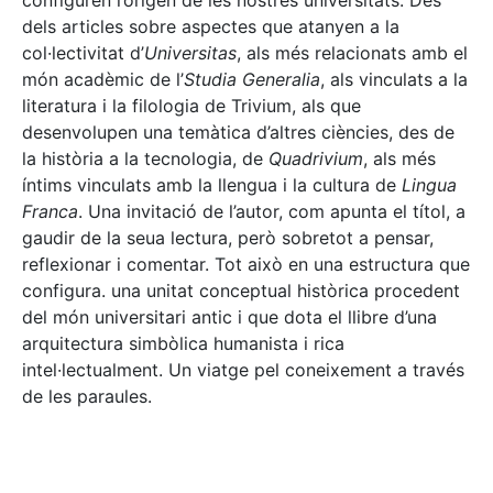
configuren l’origen de les nostres universitats. Des
dels articles sobre aspectes que atanyen a la
col·lectivitat d’
Universitas
, als més relacionats amb el
món acadèmic de l’
Studia Generalia
, als vinculats a la
literatura i la filologia de Trivium, als que
desenvolupen una temàtica d’altres ciències, des de
la història a la tecnologia, de
Quadrivium
, als més
íntims vinculats amb la llengua i la cultura de
Lingua
Franca
. Una invitació de l’autor, com apunta el títol, a
gaudir de la seua lectura, però sobretot a pensar,
reflexionar i comentar. Tot això en una estructura que
configura. una unitat conceptual històrica procedent
del món universitari antic i que dota el llibre d’una
arquitectura simbòlica humanista i rica
intel·lectualment. Un viatge pel coneixement a través
de les paraules.