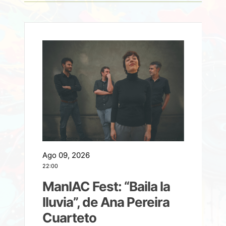
Ago 09, 2026
A
22:00
21
ManIAC Fest: “Baila la
a
lluvia”, de Ana Pereira
Cuarteto