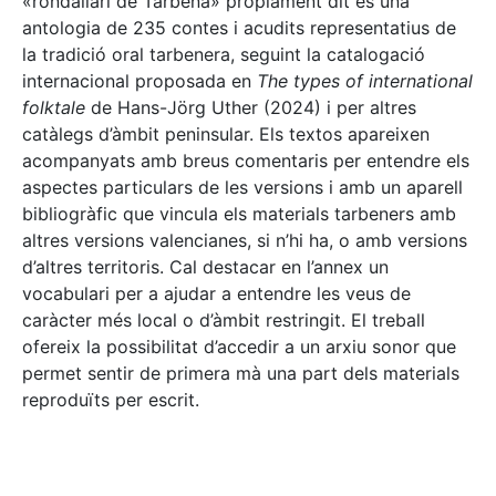
«rondallari de Tàrbena» pròpiament dit és una
antologia de 235 contes i acudits representatius de
la tradició oral tarbenera, seguint la catalogació
internacional proposada en
The types of international
folktale
de Hans-Jörg Uther (2024) i per altres
catàlegs d’àmbit peninsular. Els textos apareixen
acompanyats amb breus comentaris per entendre els
aspectes particulars de les versions i amb un aparell
bibliogràfic que vincula els materials tarbeners amb
altres versions valencianes, si n’hi ha, o amb versions
d’altres territoris. Cal destacar en l’annex un
vocabulari per a ajudar a entendre les veus de
caràcter més local o d’àmbit restringit. El treball
ofereix la possibilitat d’accedir a un arxiu sonor que
permet sentir de primera mà una part dels materials
reproduïts per escrit.