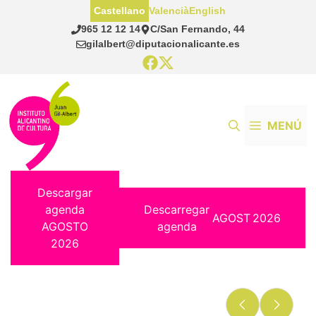
Saltar
Castellano
Valencià
English
al
965 12 12 14
C/San Fernando, 44
contenido
gilalbert@diputacionalicante.es
MENÚ
Descargar
agenda
Descarregar
AGOST
2026
AGOSTO
agenda
2026