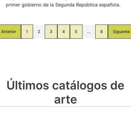
primer gobierno de la Segunda República española.
Anterior
1
2
3
4
5
…
8
Siguente
Últimos catálogos de
arte