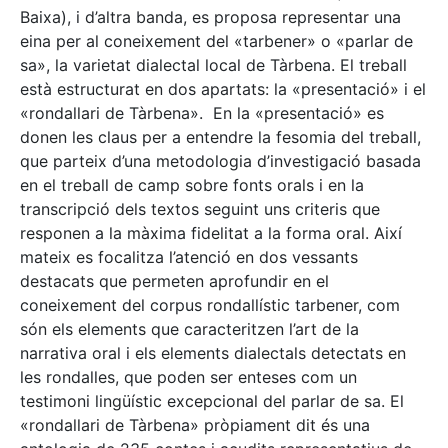
Baixa), i d’altra banda, es proposa representar una
eina per al coneixement del «tarbener» o «parlar de
sa», la varietat dialectal local de Tàrbena. El treball
està estructurat en dos apartats: la «presentació» i el
«rondallari de Tàrbena». En la «presentació» es
donen les claus per a entendre la fesomia del treball,
que parteix d’una metodologia d’investigació basada
en el treball de camp sobre fonts orals i en la
transcripció dels textos seguint uns criteris que
responen a la màxima fidelitat a la forma oral. Així
mateix es focalitza l’atenció en dos vessants
destacats que permeten aprofundir en el
coneixement del corpus rondallístic tarbener, com
són els elements que caracteritzen l’art de la
narrativa oral i els elements dialectals detectats en
les rondalles, que poden ser enteses com un
testimoni lingüístic excepcional del parlar de sa. El
«rondallari de Tàrbena» pròpiament dit és una