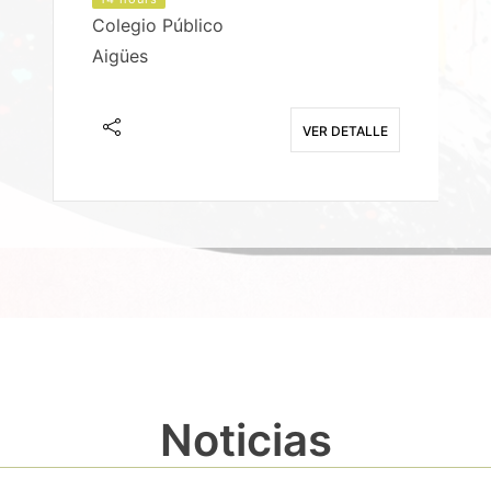
Colegio Público
Aigües
E
VER DETALLE
Noticias