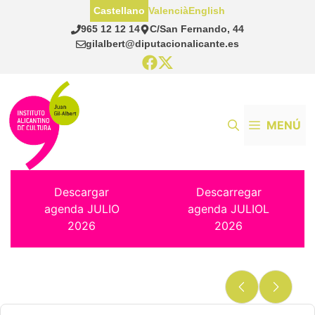
Saltar
Castellano
Valencià
English
al
965 12 12 14
C/San Fernando, 44
contenido
gilalbert@diputacionalicante.es
MENÚ
Descargar
Descarregar
agenda JULIO
agenda JULIOL
2026
2026