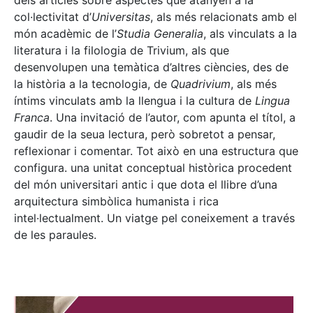
dels articles sobre aspectes que atanyen a la
col·lectivitat d’
Universitas
, als més relacionats amb el
món acadèmic de l’
Studia Generalia
, als vinculats a la
literatura i la filologia de Trivium, als que
desenvolupen una temàtica d’altres ciències, des de
la història a la tecnologia, de
Quadrivium
, als més
íntims vinculats amb la llengua i la cultura de
Lingua
Franca
. Una invitació de l’autor, com apunta el títol, a
gaudir de la seua lectura, però sobretot a pensar,
reflexionar i comentar. Tot això en una estructura que
configura. una unitat conceptual històrica procedent
del món universitari antic i que dota el llibre d’una
arquitectura simbòlica humanista i rica
intel·lectualment. Un viatge pel coneixement a través
de les paraules.