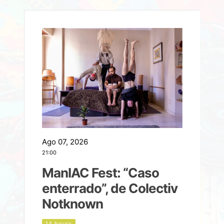
Ago 07, 2026
A
21:00
2
ManIAC Fest: “Caso
a
enterrado”, de Colectiv
Notknown
n
14 hours