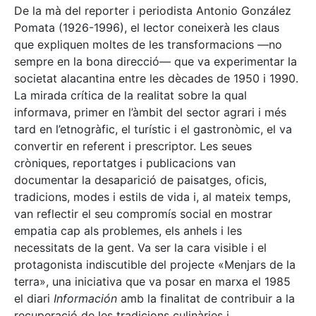
De la mà del reporter i periodista Antonio González
Pomata (1926-1996), el lector coneixerà les claus
que expliquen moltes de les transformacions —no
sempre en la bona direcció— que va experimentar la
societat alacantina entre les dècades de 1950 i 1990.
La mirada crítica de la realitat sobre la qual
informava, primer en l’àmbit del sector agrari i més
tard en l’etnogràfic, el turístic i el gastronòmic, el va
convertir en referent i prescriptor. Les seues
cròniques, reportatges i publicacions van
documentar la desaparició de paisatges, oficis,
tradicions, modes i estils de vida i, al mateix temps,
van reflectir el seu compromís social en mostrar
empatia cap als problemes, els anhels i les
necessitats de la gent. Va ser la cara visible i el
protagonista indiscutible del projecte «Menjars de la
terra», una iniciativa que va posar en marxa el 1985
el diari
Información
amb la finalitat de contribuir a la
recuperació de les tradicions culinàries i