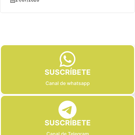
Slide 2 of 6
SUSCRÍBETE
Canal de whatsapp
SUSCRÍBETE
Canal de Telegram