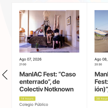
Ago 07, 2026
Ago 08,
21:00
20:30
ManIAC Fest: “Caso
Man
enterrado”, de
Fest
Colectiv Notknown
ión)”
14 hours
38 hour
Colegio Público