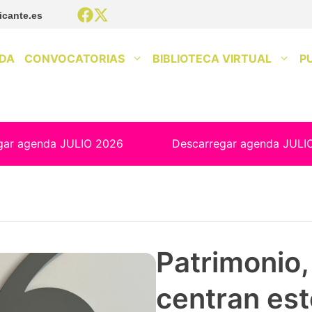
icante.es
DA
CONVOCATORIAS
BIBLIOTECA VIRTUAL
P
gar agenda JULIO 2026
Descarregar agenda JULI
Patrimonio, 
centran est