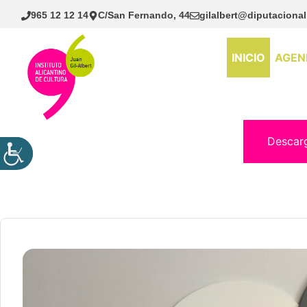
Saltar
965 12 12 14
C/San Fernando, 44
gilalbert@diputacional
al
contenido
INICIO
AGEN
Descar