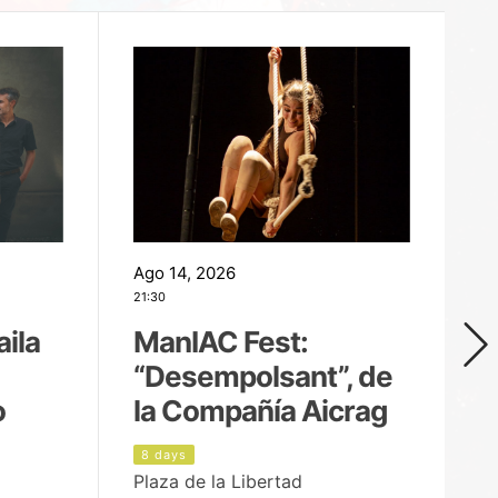
Ago 14, 2026
Ag
21:30
21
aila
ManIAC Fest:
M
“Desempolsant”, de
“
o
la Compañía Aicrag
D
8 days
9
Plaza de la Libertad
Pa