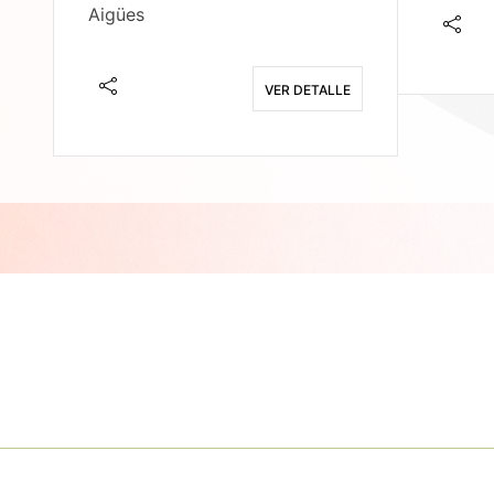
Aigües
E
VER DETALLE