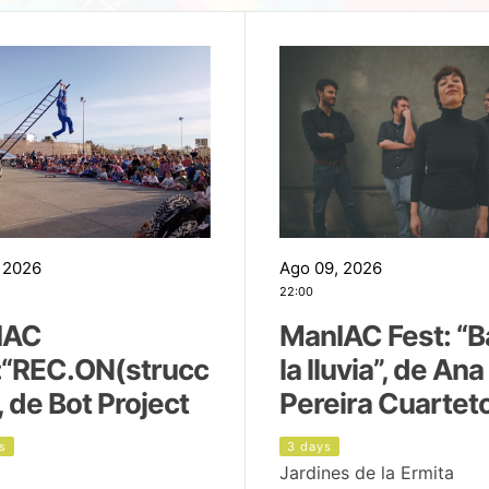
 2026
Ago 09, 2026
22:00
IAC
ManIAC Fest: “B
:“REC.ON(strucc
la lluvia”, de Ana
, de Bot Project
Pereira Cuartet
s
3 days
Jardines de la Ermita