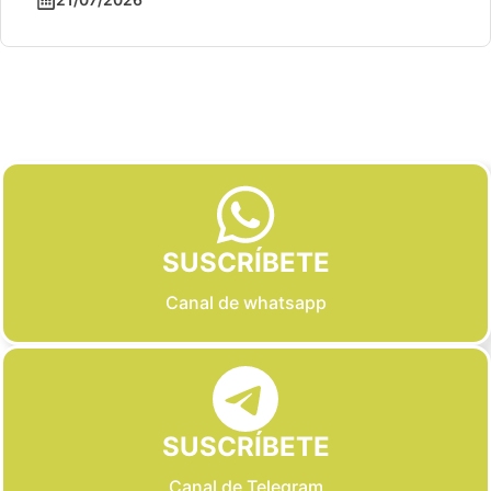
Slide 2 of 6
SUSCRÍBETE
Canal de whatsapp
SUSCRÍBETE
Canal de Telegram