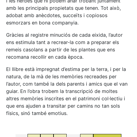
i les herbes que hi podem anar trobant juntament
amb les principals propietats que tenen. Tot això,
adobat amb anècdotes, succeïts i copiosos
esmorzars en bona companyia.
Gràcies al registre minuciós de cada eixida, l’autor
ens estimula tant a recrear-la com a preparar els
remeis casolans a partir de les plantes que ens
recomana recollir en cada època.
El llibre està impregnat d’estima per la terra, i per la
natura, de la mà de les memòries recreades per
l’autor, com també la dels parents i amics que el van
guiar. En l’obra trobem la transcripció de moltes
altres memòries inscrites en el patrimoni col·lectiu i
que ens ajuden a transitar per camins no tan sols
físics, sinó també emotius.