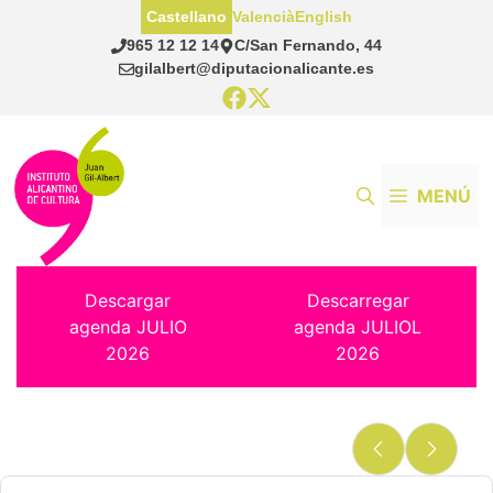
Saltar
Castellano
Valencià
English
al
965 12 12 14
C/San Fernando, 44
contenido
gilalbert@diputacionalicante.es
MENÚ
Descargar
Descarregar
agenda JULIO
agenda JULIOL
2026
2026