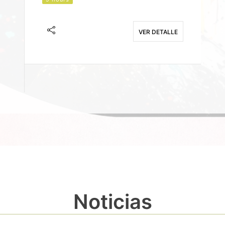
J
F
VER DETALLE
E
Noticias