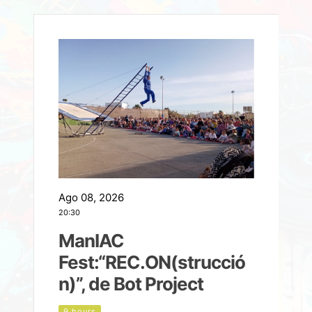
Ago 08, 2026
A
20:30
2
ManIAC
M
a
Fest:“REC.ON(strucció
l
n)”, de Bot Project
9 hours