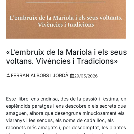
«L’embruix de la Mariola i els seus
voltans. Vivències i Tradicions»
FERRAN ALBORS I JORDÀ
29/05/2026
Este llibre, ens endinsa, des de la passió i l’estima, en
esplèndids paratges i ens descobreix els secrets que
amaguen, alhora que desengruna minuciosament els
viaranys i les sendes, els noms de cada lloc, els
raconets més amagats i, per descomptat, les plantes