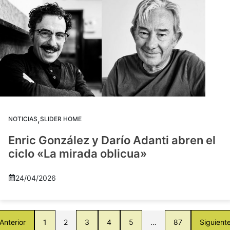
,
NOTICIAS
SLIDER HOME
Enric González y Darío Adanti abren el
ciclo «La mirada oblicua»
24/04/2026
Anterior
1
2
3
4
5
…
87
Siguient