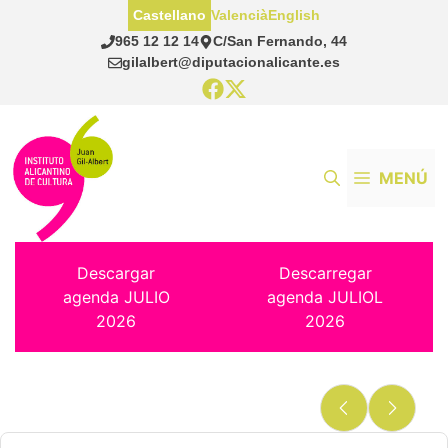
Saltar
Castellano
Valencià
English
al
965 12 12 14
C/San Fernando, 44
contenido
gilalbert@diputacionalicante.es
MENÚ
Descargar
Descarregar
agenda JULIO
agenda JULIOL
2026
2026