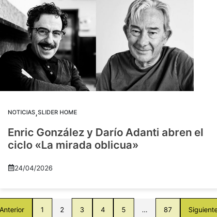
,
NOTICIAS
SLIDER HOME
Enric González y Darío Adanti abren el
ciclo «La mirada oblicua»
24/04/2026
Anterior
1
2
3
4
5
…
87
Siguient