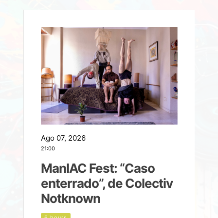
Ago 07, 2026
A
21:00
2
ManIAC Fest: “Caso
a
enterrado”, de Colectiv
Notknown
n
6 hours