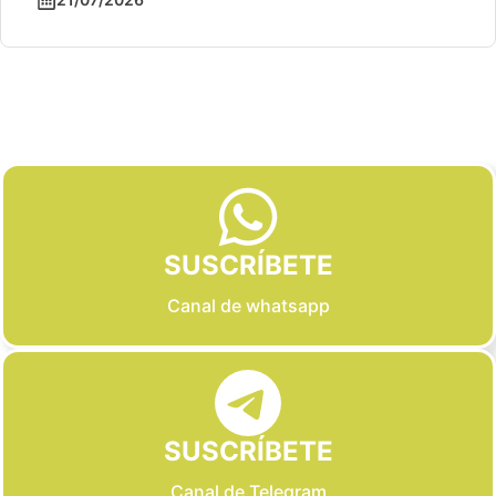
Slide 2 of 6
SUSCRÍBETE
Canal de whatsapp
SUSCRÍBETE
Canal de Telegram