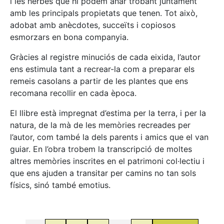
i les herbes que hi podem anar trobant juntament
amb les principals propietats que tenen. Tot això,
adobat amb anècdotes, succeïts i copiosos
esmorzars en bona companyia.
Gràcies al registre minuciós de cada eixida, l’autor
ens estimula tant a recrear-la com a preparar els
remeis casolans a partir de les plantes que ens
recomana recollir en cada època.
El llibre està impregnat d’estima per la terra, i per la
natura, de la mà de les memòries recreades per
l’autor, com també la dels parents i amics que el van
guiar. En l’obra trobem la transcripció de moltes
altres memòries inscrites en el patrimoni col·lectiu i
que ens ajuden a transitar per camins no tan sols
físics, sinó també emotius.