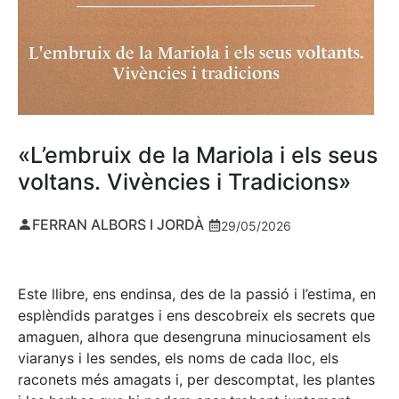
«L’embruix de la Mariola i els seus
voltans. Vivències i Tradicions»
FERRAN ALBORS I JORDÀ
29/05/2026
Este llibre, ens endinsa, des de la passió i l’estima, en
esplèndids paratges i ens descobreix els secrets que
amaguen, alhora que desengruna minuciosament els
viaranys i les sendes, els noms de cada lloc, els
raconets més amagats i, per descomptat, les plantes