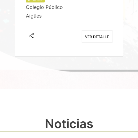
Colegio Público
Aigües
E
VER DETALLE
Noticias