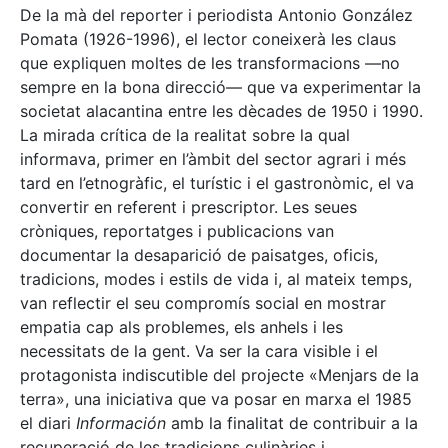
De la mà del reporter i periodista Antonio González
Pomata (1926-1996), el lector coneixerà les claus
que expliquen moltes de les transformacions —no
sempre en la bona direcció— que va experimentar la
societat alacantina entre les dècades de 1950 i 1990.
La mirada crítica de la realitat sobre la qual
informava, primer en l’àmbit del sector agrari i més
tard en l’etnogràfic, el turístic i el gastronòmic, el va
convertir en referent i prescriptor. Les seues
cròniques, reportatges i publicacions van
documentar la desaparició de paisatges, oficis,
tradicions, modes i estils de vida i, al mateix temps,
van reflectir el seu compromís social en mostrar
empatia cap als problemes, els anhels i les
necessitats de la gent. Va ser la cara visible i el
protagonista indiscutible del projecte «Menjars de la
terra», una iniciativa que va posar en marxa el 1985
el diari
Información
amb la finalitat de contribuir a la
recuperació de les tradicions culinàries i