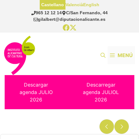
Saltar
Castellano
Valencià
English
al
965 12 12 14
C/San Fernando, 44
contenido
gilalbert@diputacionalicante.es
MENÚ
Descargar
Descarregar
agenda JULIO
agenda JULIOL
2026
2026