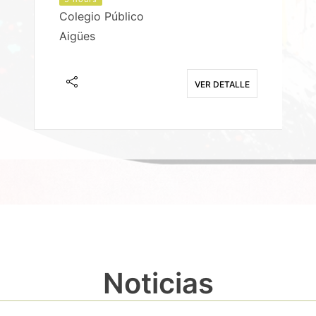
Colegio Público
Aigües
E
VER DETALLE
Noticias