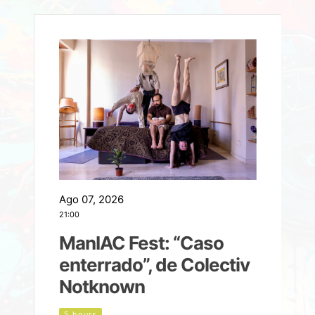
Ago 07, 2026
A
21:00
2
ManIAC Fest: “Caso
a
enterrado”, de Colectiv
Notknown
n
5 hours