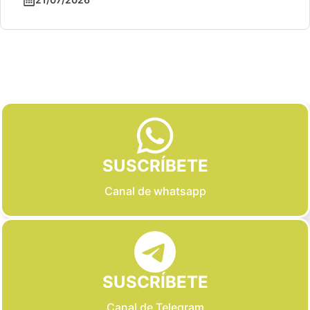
Slide 2 of 6
SUSCRÍBETE
Canal de whatsapp
SUSCRÍBETE
Canal de Telegram