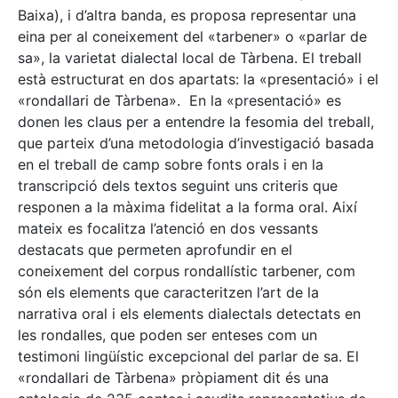
Baixa), i d’altra banda, es proposa representar una
eina per al coneixement del «tarbener» o «parlar de
sa», la varietat dialectal local de Tàrbena. El treball
està estructurat en dos apartats: la «presentació» i el
«rondallari de Tàrbena». En la «presentació» es
donen les claus per a entendre la fesomia del treball,
que parteix d’una metodologia d’investigació basada
en el treball de camp sobre fonts orals i en la
transcripció dels textos seguint uns criteris que
responen a la màxima fidelitat a la forma oral. Així
mateix es focalitza l’atenció en dos vessants
destacats que permeten aprofundir en el
coneixement del corpus rondallístic tarbener, com
són els elements que caracteritzen l’art de la
narrativa oral i els elements dialectals detectats en
les rondalles, que poden ser enteses com un
testimoni lingüístic excepcional del parlar de sa. El
«rondallari de Tàrbena» pròpiament dit és una