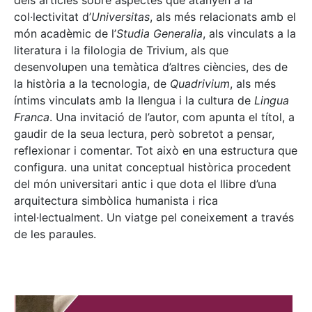
dels articles sobre aspectes que atanyen a la
col·lectivitat d’
Universitas
, als més relacionats amb el
món acadèmic de l’
Studia Generalia
, als vinculats a la
literatura i la filologia de Trivium, als que
desenvolupen una temàtica d’altres ciències, des de
la història a la tecnologia, de
Quadrivium
, als més
íntims vinculats amb la llengua i la cultura de
Lingua
Franca
. Una invitació de l’autor, com apunta el títol, a
gaudir de la seua lectura, però sobretot a pensar,
reflexionar i comentar. Tot això en una estructura que
configura. una unitat conceptual històrica procedent
del món universitari antic i que dota el llibre d’una
arquitectura simbòlica humanista i rica
intel·lectualment. Un viatge pel coneixement a través
de les paraules.