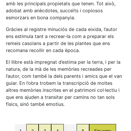
amb les principals propietats que tenen. Tot això,
adobat amb anècdotes, succeïts i copiosos
esmorzars en bona companyia.
Gràcies al registre minuciós de cada eixida, l’autor
ens estimula tant a recrear-la com a preparar els
remeis casolans a partir de les plantes que ens
recomana recollir en cada època.
El llibre està impregnat d’estima per la terra, i per la
natura, de la mà de les memòries recreades per
l’autor, com també la dels parents i amics que el van
guiar. En l’obra trobem la transcripció de moltes
altres memòries inscrites en el patrimoni col·lectiu i
que ens ajuden a transitar per camins no tan sols
físics, sinó també emotius.
1
2
3
4
…
8
Siguente