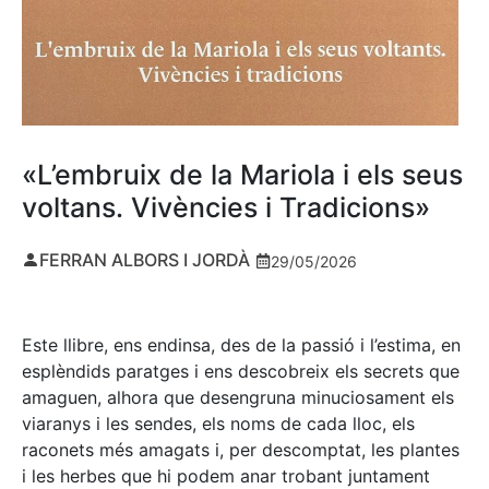
«L’embruix de la Mariola i els seus
voltans. Vivències i Tradicions»
FERRAN ALBORS I JORDÀ
29/05/2026
Este llibre, ens endinsa, des de la passió i l’estima, en
esplèndids paratges i ens descobreix els secrets que
amaguen, alhora que desengruna minuciosament els
viaranys i les sendes, els noms de cada lloc, els
raconets més amagats i, per descomptat, les plantes
i les herbes que hi podem anar trobant juntament