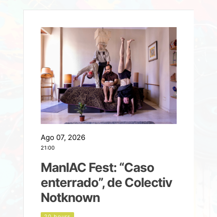
Ago 07, 2026
A
21:00
2
ManIAC Fest: “Caso
a
enterrado”, de Colectiv
Notknown
n
20 hours