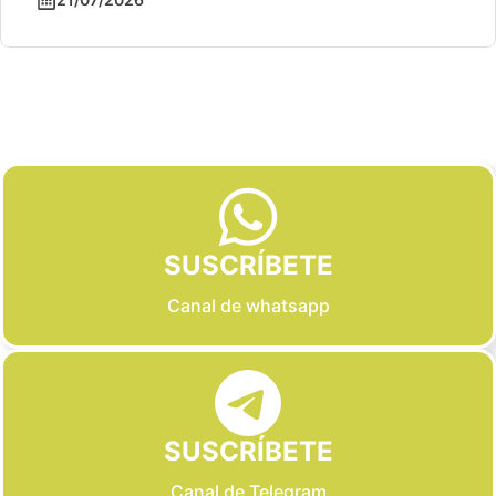
Slide 2 of 6
SUSCRÍBETE
Canal de whatsapp
SUSCRÍBETE
Canal de Telegram