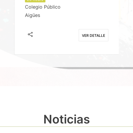
Colegio Público
Aigües
E
VER DETALLE
Noticias