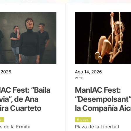
 2026
Ago 14, 2026
21:30
AC Fest: “Baila
ManIAC Fest:
uvia”, de Ana
“Desempolsant”
ira Cuarteto
la Compañía Aic
s
6 days
s de la Ermita
Plaza de la Libertad