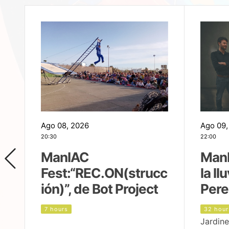
Ago 08, 2026
Ago 09,
20:30
22:00
ManIAC
ManI
Fest:“REC.ON(strucc
la ll
ión)”, de Bot Project
Pere
7 hours
32 hour
Jardine