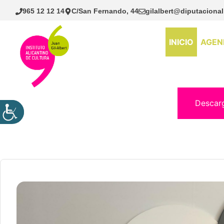
Saltar
965 12 12 14
C/San Fernando, 44
gilalbert@diputacional
al
contenido
INICIO
AGEN
Descar