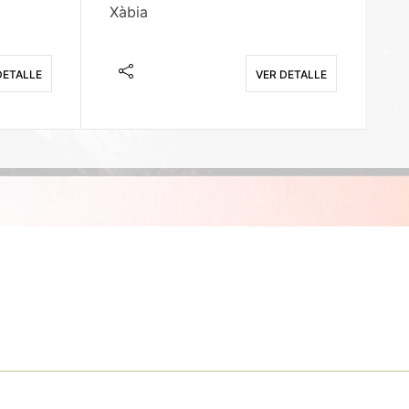
Xàbia
M
DETALLE
VER DETALLE