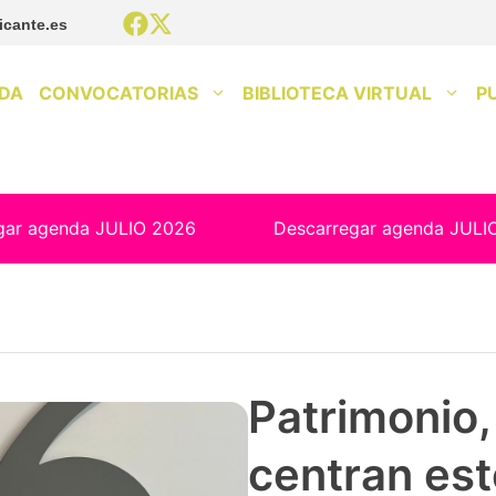
icante.es
DA
CONVOCATORIAS
BIBLIOTECA VIRTUAL
P
gar agenda JULIO 2026
Descarregar agenda JULI
Patrimonio, 
centran est