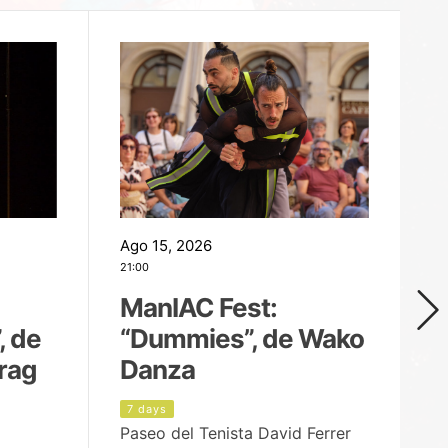
Ago 15, 2026
Ag
21:00
19
ManIAC Fest:
M
, de
“Dummies”, de Wako
n
rag
Danza
Í
7 days
8
Paseo del Tenista David Ferrer
Ce