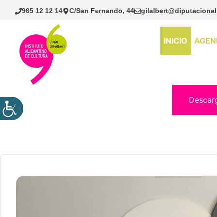
Saltar
965 12 12 14
C/San Fernando, 44
gilalbert@diputacional
al
contenido
INICIO
AGEN
Descar