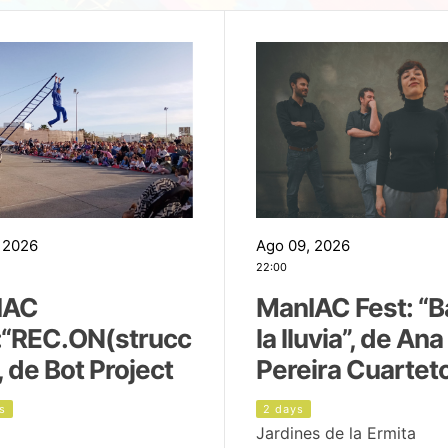
 2026
Ago 09, 2026
22:00
IAC
ManIAC Fest: “B
:“REC.ON(strucc
la lluvia”, de Ana
, de Bot Project
Pereira Cuartet
s
2 days
Jardines de la Ermita