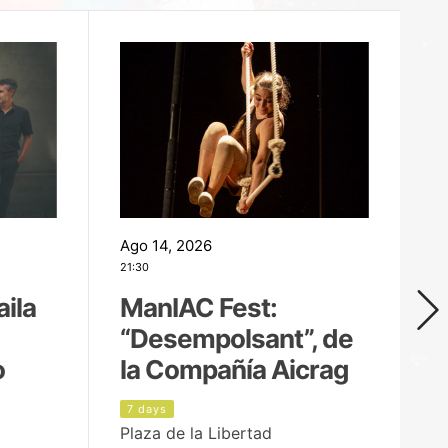
Ago 14, 2026
Ag
21:30
21
aila
ManIAC Fest:
M
“Desempolsant”, de
“
o
la Compañía Aicrag
D
7 days
8
Plaza de la Libertad
Pa