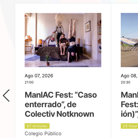
Ago 07, 2026
Ago 08,
21:00
20:30
ManIAC Fest: “Caso
Man
enterrado”, de
Fest
Colectiv Notknown
ión)”
67 minutes
25 hour
Colegio Público