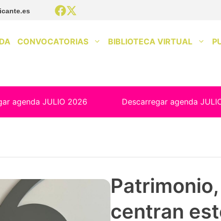
icante.es
DA
CONVOCATORIAS
BIBLIOTECA VIRTUAL
P
gar agenda JULIO 2026
Descarregar agenda JULI
Patrimonio, 
centran est