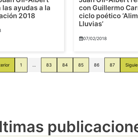
las ayudas a la
con Guillermo Car
gación 2018
ciclo poético ‘Al
Lluvias’
8
07/02/2018
erior
1
…
83
84
85
86
87
Siguie
ltimas publicacion