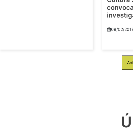
convoca 
investi
09/02/201
Ant
Ú