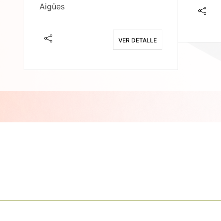
Aigües
E
VER DETALLE