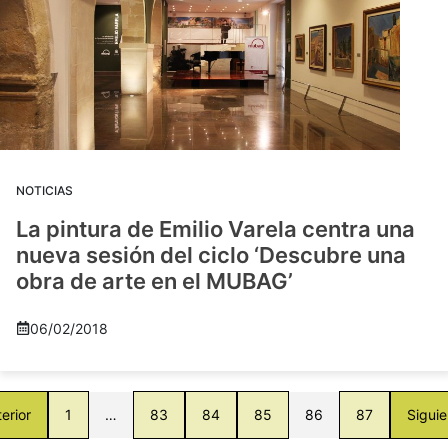
NOTICIAS
La pintura de Emilio Varela centra una
nueva sesión del ciclo ‘Descubre una
obra de arte en el MUBAG’
06/02/2018
erior
1
…
83
84
85
86
87
Siguie