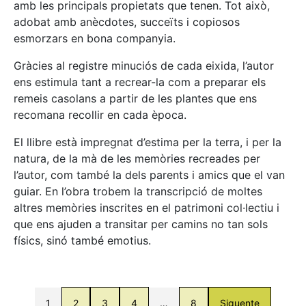
amb les principals propietats que tenen. Tot això,
adobat amb anècdotes, succeïts i copiosos
esmorzars en bona companyia.
Gràcies al registre minuciós de cada eixida, l’autor
ens estimula tant a recrear-la com a preparar els
remeis casolans a partir de les plantes que ens
recomana recollir en cada època.
El llibre està impregnat d’estima per la terra, i per la
natura, de la mà de les memòries recreades per
l’autor, com també la dels parents i amics que el van
guiar. En l’obra trobem la transcripció de moltes
altres memòries inscrites en el patrimoni col·lectiu i
que ens ajuden a transitar per camins no tan sols
físics, sinó també emotius.
1
2
3
4
…
8
Siguente