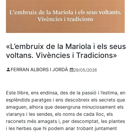
«L’embruix de la Mariola i els seus
voltans. Vivències i Tradicions»
FERRAN ALBORS I JORDÀ
29/05/2026
Este llibre, ens endinsa, des de la passió i l’estima, en
esplèndids paratges i ens descobreix els secrets que
amaguen, alhora que desengruna minuciosament els
viaranys i les sendes, els noms de cada lloc, els
raconets més amagats i, per descomptat, les plantes
i les herbes que hi podem anar trobant juntament