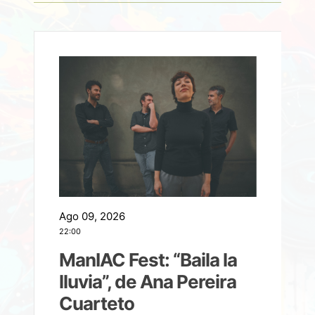
Ago 09, 2026
A
22:00
21
ManIAC Fest: “Baila la
a
lluvia”, de Ana Pereira
Cuarteto