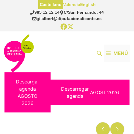
Saltar
Castellano
Valencià
English
al
965 12 12 14
C/San Fernando, 44
contenido
gilalbert@diputacionalicante.es
MENÚ
Descargar
agenda
Descarregar
AGOST
2026
AGOSTO
agenda
2026