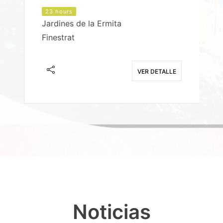
23 hours
Jardines de la Ermita
P
Finestrat
S
E
VER DETALLE
Noticias