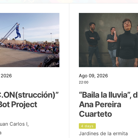
 2026
Ago 09, 2026
22:00
.ON(strucción)”
“Baila la lluvia”, 
Bot Project
Ana Pereira
Cuarteto
uan Carlos I,
4 days
a
Jardines de la ermita