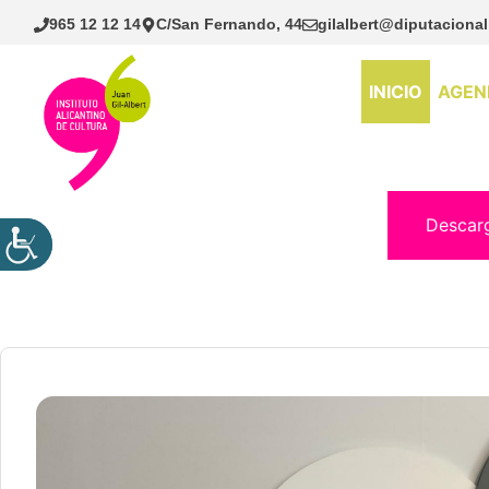
Saltar
965 12 12 14
C/San Fernando, 44
gilalbert@diputacional
al
contenido
INICIO
AGEN
Descar