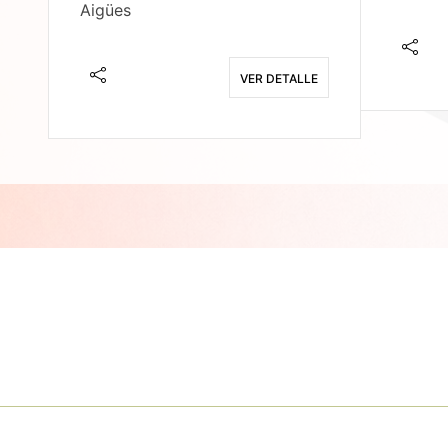
Aigües
E
VER DETALLE