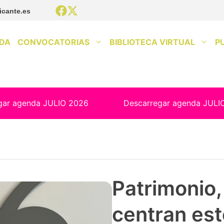
icante.es
DA
CONVOCATORIAS
BIBLIOTECA VIRTUAL
P
gar agenda JULIO 2026
Descarregar agenda JULI
Patrimonio, 
centran est