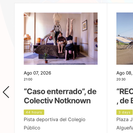
Ago 07, 2026
Ago 08,
21:00
20:30
,
“Caso enterrado”, de
“REC
Colectiv Notknown
, de 
44 hours
3 days
Pista deportiva del Colegio
Plaza J
Público
Algueñ