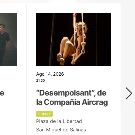
Ago 14, 2026
Ag
21:30
21
de
“Desempolsant”, de
“
la Compañía Aircrag
D
9 days
1
Plaza de la Libertad
pa
San Miguel de Salinas
X