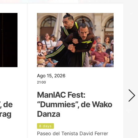
Ago 15, 2026
Ag
21:00
19
ManIAC Fest:
M
, de
“Dummies”, de Wako
n
rag
Danza
Í
8 days
9
Paseo del Tenista David Ferrer
Ce