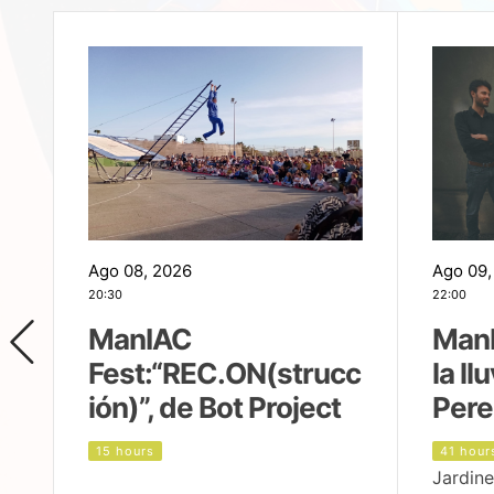
Ago 08, 2026
Ago 09,
20:30
22:00
ManIAC
ManI
Fest:“REC.ON(strucc
la ll
ión)”, de Bot Project
Pere
15 hours
41 hour
Jardine