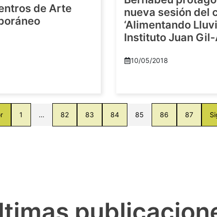
entros de Arte
nueva sesión del c
poráneo
‘Alimentando Lluvi
Instituto Juan Gil
8
10/05/2018
r
1
…
82
83
84
85
86
87
Si
ltimas publicacion