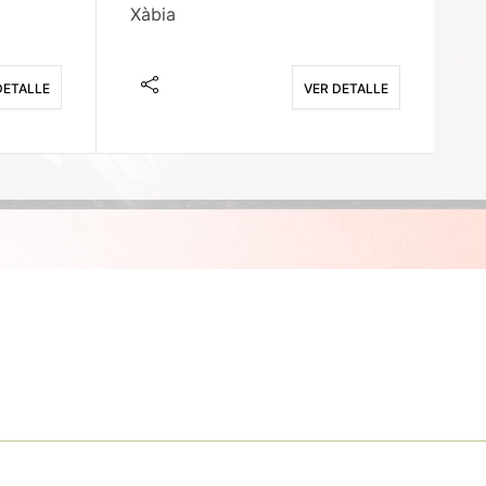
Xàbia
M
DETALLE
VER DETALLE