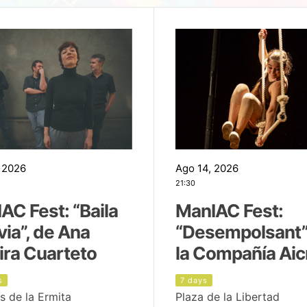
 2026
Ago 14, 2026
21:30
AC Fest: “Baila
ManIAC Fest:
uvia”, de Ana
“Desempolsant”
ira Cuarteto
la Compañía Aic
s
7 days
s de la Ermita
Plaza de la Libertad