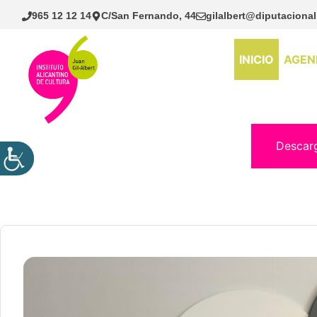
Saltar
965 12 12 14
C/San Fernando, 44
gilalbert@diputacional
al
contenido
INICIO
AGEN
Descar