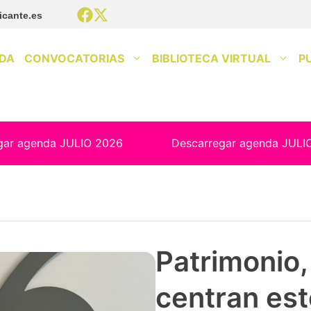
icante.es
DA
CONVOCATORIAS
BIBLIOTECA VIRTUAL
P
gar agenda JULIO 2026
Descarregar agenda JULI
Patrimonio, 
centran est