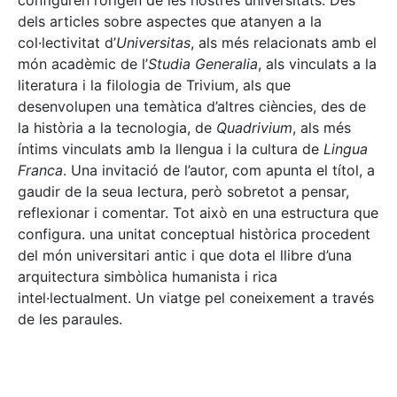
configuren l’origen de les nostres universitats. Des
dels articles sobre aspectes que atanyen a la
col·lectivitat d’
Universitas
, als més relacionats amb el
món acadèmic de l’
Studia Generalia
, als vinculats a la
literatura i la filologia de Trivium, als que
desenvolupen una temàtica d’altres ciències, des de
la història a la tecnologia, de
Quadrivium
, als més
íntims vinculats amb la llengua i la cultura de
Lingua
Franca
. Una invitació de l’autor, com apunta el títol, a
gaudir de la seua lectura, però sobretot a pensar,
reflexionar i comentar. Tot això en una estructura que
configura. una unitat conceptual històrica procedent
del món universitari antic i que dota el llibre d’una
arquitectura simbòlica humanista i rica
intel·lectualment. Un viatge pel coneixement a través
de les paraules.