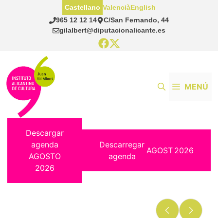
Saltar
Castellano
Valencià
English
al
965 12 12 14
C/San Fernando, 44
contenido
gilalbert@diputacionalicante.es
MENÚ
Descargar
agenda
Descarregar
AGOST
2026
AGOSTO
agenda
2026