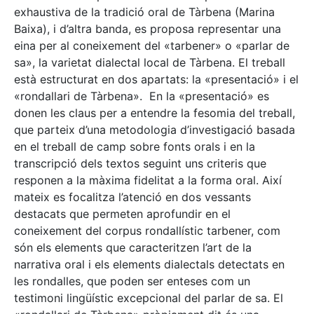
exhaustiva de la tradició oral de Tàrbena (Marina
Baixa), i d’altra banda, es proposa representar una
eina per al coneixement del «tarbener» o «parlar de
sa», la varietat dialectal local de Tàrbena. El treball
està estructurat en dos apartats: la «presentació» i el
«rondallari de Tàrbena». En la «presentació» es
donen les claus per a entendre la fesomia del treball,
que parteix d’una metodologia d’investigació basada
en el treball de camp sobre fonts orals i en la
transcripció dels textos seguint uns criteris que
responen a la màxima fidelitat a la forma oral. Així
mateix es focalitza l’atenció en dos vessants
destacats que permeten aprofundir en el
coneixement del corpus rondallístic tarbener, com
són els elements que caracteritzen l’art de la
narrativa oral i els elements dialectals detectats en
les rondalles, que poden ser enteses com un
testimoni lingüístic excepcional del parlar de sa. El