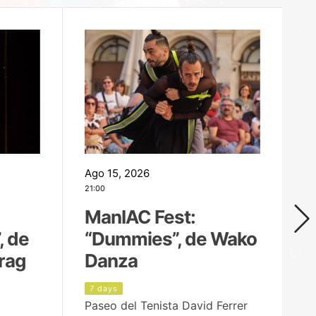
Ago 15, 2026
Ag
21:00
19
ManIAC Fest:
M
, de
“Dummies”, de Wako
n
rag
Danza
Í
7 days
8
Paseo del Tenista David Ferrer
Ce