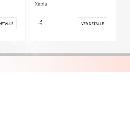
Xàbia
M
DETALLE
VER DETALLE