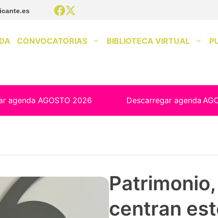
icante.es
DA
CONVOCATORIAS
BIBLIOTECA VIRTUAL
P
ar agenda AGOSTO 2026
Descarregar agenda
AG
Patrimonio, 
centran est