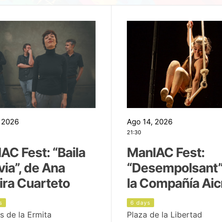
 2026
Ago 14, 2026
21:30
AC Fest: “Baila
ManIAC Fest:
uvia”, de Ana
“Desempolsant”
ira Cuarteto
la Compañía Aic
s
6 days
s de la Ermita
Plaza de la Libertad