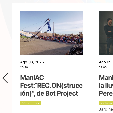
Ago 08, 2026
Ago 09,
20:30
22:00
ManIAC
ManI
Fest:“REC.ON(strucc
la ll
ión)”, de Bot Project
Pere
68 minutes
27 hour
Jardine