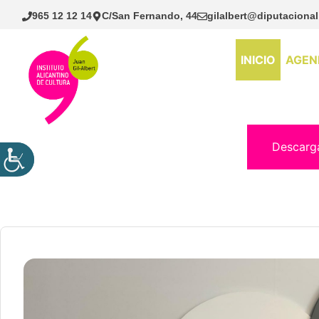
Saltar
965 12 12 14
C/San Fernando, 44
gilalbert@diputacional
al
contenido
INICIO
AGEN
Descarg