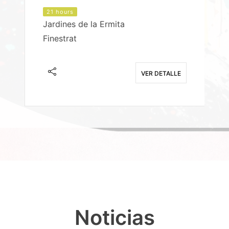
21 hours
Jardines de la Ermita
P
Finestrat
S
E
VER DETALLE
Noticias