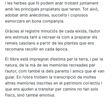
i les herbes que hi podem anar trobant juntament
amb les principals propietats que tenen. Tot això,
adobat amb anècdotes, succeïts i copiosos
esmorzars en bona companyia.
Gràcies al registre minuciós de cada eixida, l’autor
ens estimula tant a recrear-la com a preparar els
remeis casolans a partir de les plantes que ens
recomana recollir en cada època.
El llibre està impregnat d’estima per la terra, i per la
natura, de la mà de les memòries recreades per
l’autor, com també la dels parents i amics que el van
guiar. En l’obra trobem la transcripció de moltes
altres memòries inscrites en el patrimoni col·lectiu i
que ens ajuden a transitar per camins no tan sols
físics, sinó també emotius.