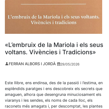
«L’embruix de la Mariola i els seus
voltans. Vivències i Tradicions»
FERRAN ALBORS I JORDÀ
29/05/2026
Este llibre, ens endinsa, des de la passió i l’estima, en
esplèndids paratges i ens descobreix els secrets que
amaguen, alhora que desengruna minuciosament els
viaranys i les sendes, els noms de cada lloc, els
raconets més amagats i, per descomptat, les plantes