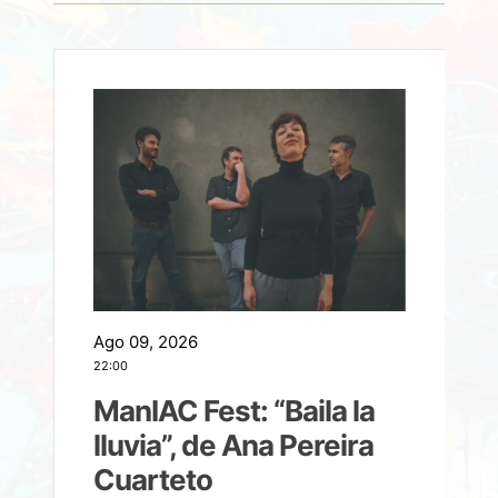
Ago 09, 2026
A
22:00
21
ManIAC Fest: “Baila la
a
lluvia”, de Ana Pereira
Cuarteto