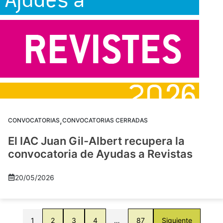
,
CONVOCATORIAS
CONVOCATORIAS CERRADAS
El IAC Juan Gil-Albert recupera la
convocatoria de Ayudas a Revistas
20/05/2026
1
2
3
4
…
87
Siguiente