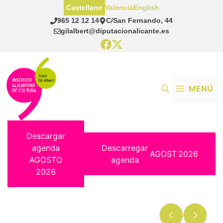
Saltar
Castellano
Valencià
English
al
965 12 12 14
C/San Fernando, 44
contenido
gilalbert@diputacionalicante.es
MENÚ
Descargar
agenda
Descarregar
AGOST
2026
AGOSTO
agenda
2026