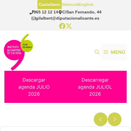
Saltar
Castellano
Valencià
English
al
965 12 12 14
C/San Fernando, 44
contenido
gilalbert@diputacionalicante.es
MENÚ
Descargar
Descarregar
agenda JULIO
agenda JULIOL
2026
2026