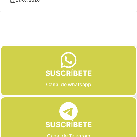
Slide 2 of 6
SUSCRÍBETE
Canal de whatsapp
SUSCRÍBETE
Canal de Telegram