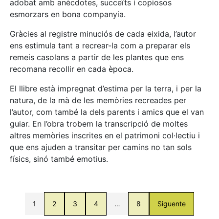
adobat amb anècdotes, succeïts i copiosos
esmorzars en bona companyia.
Gràcies al registre minuciós de cada eixida, l’autor
ens estimula tant a recrear-la com a preparar els
remeis casolans a partir de les plantes que ens
recomana recollir en cada època.
El llibre està impregnat d’estima per la terra, i per la
natura, de la mà de les memòries recreades per
l’autor, com també la dels parents i amics que el van
guiar. En l’obra trobem la transcripció de moltes
altres memòries inscrites en el patrimoni col·lectiu i
que ens ajuden a transitar per camins no tan sols
físics, sinó també emotius.
1
2
3
4
…
8
Siguente