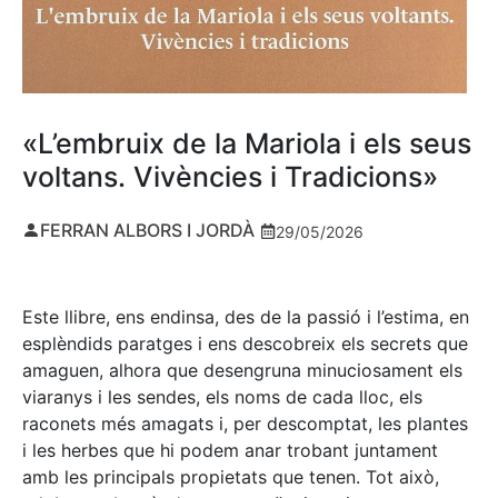
«L’embruix de la Mariola i els seus
voltans. Vivències i Tradicions»
FERRAN ALBORS I JORDÀ
29/05/2026
Este llibre, ens endinsa, des de la passió i l’estima, en
esplèndids paratges i ens descobreix els secrets que
amaguen, alhora que desengruna minuciosament els
viaranys i les sendes, els noms de cada lloc, els
raconets més amagats i, per descomptat, les plantes
i les herbes que hi podem anar trobant juntament
amb les principals propietats que tenen. Tot això,