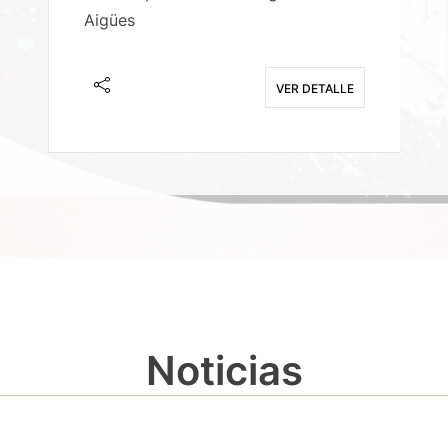
Aigües
A
E
VER DETALLE
Noticias