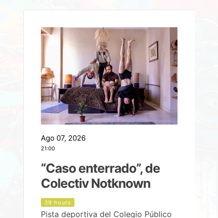
Ago 07, 2026
A
21:00
2
e
“Caso enterrado”, de
Colectiv Notknown
d
39 hours
Pista deportiva del Colegio Público
P