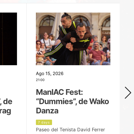
Ago 15, 2026
Ag
21:00
19
ManIAC Fest:
M
, de
“Dummies”, de Wako
n
rag
Danza
Í
7 days
8
Paseo del Tenista David Ferrer
Ce