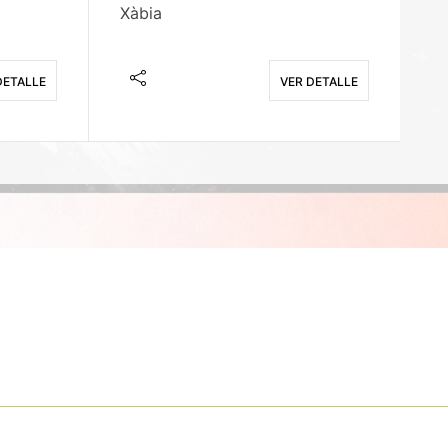
Xàbia
M
DETALLE
VER DETALLE