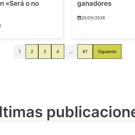
n «Será o no
ganadores
20/05/2026
6
1
2
3
4
…
87
Siguiente
ltimas publicacion