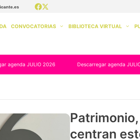
icante.es
DA
CONVOCATORIAS
BIBLIOTECA VIRTUAL
P
gar agenda JULIO 2026
Descarregar agenda JULI
Patrimonio, 
centran est