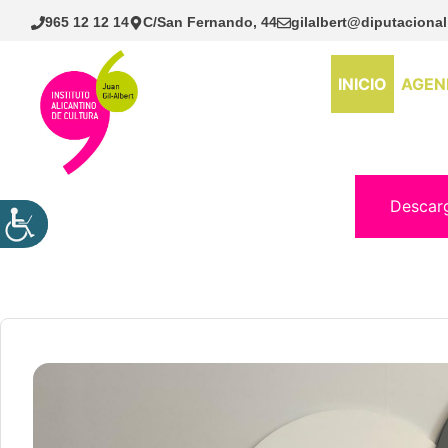
Saltar
965 12 12 14
C/San Fernando, 44
gilalbert@diputacional
al
contenido
INICIO
AGEN
Descar