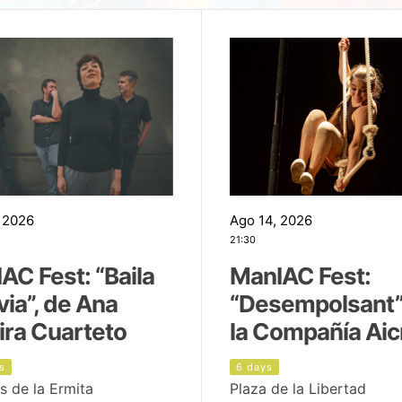
 2026
Ago 14, 2026
21:30
AC Fest: “Baila
ManIAC Fest:
uvia”, de Ana
“Desempolsant”
ira Cuarteto
la Compañía Aic
s
6 days
s de la Ermita
Plaza de la Libertad