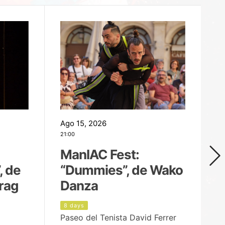
Ago 15, 2026
Ag
21:00
19
ManIAC Fest:
M
, de
“Dummies”, de Wako
n
rag
Danza
Í
8 days
9
Paseo del Tenista David Ferrer
Ce