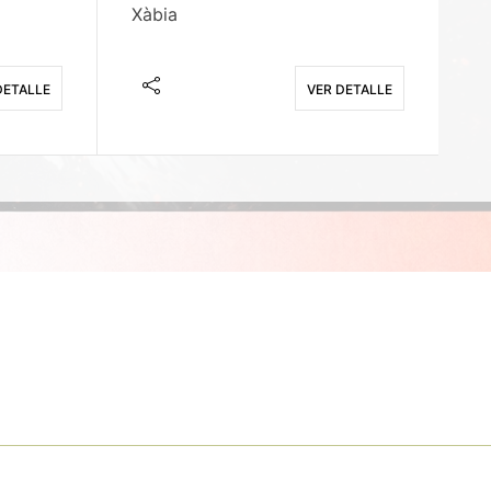
Xàbia
M
DETALLE
VER DETALLE