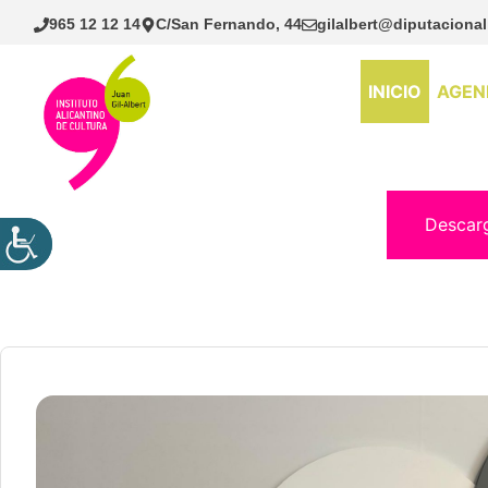
Saltar
965 12 12 14
C/San Fernando, 44
gilalbert@diputacional
al
contenido
INICIO
AGEN
Descar