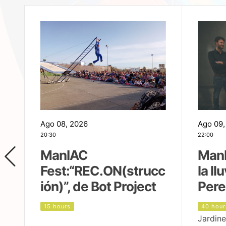
Ago 08, 2026
Ago 09,
20:30
22:00
ManIAC
ManI
Fest:“REC.ON(strucc
la ll
ión)”, de Bot Project
Pere
15 hours
40 hour
Jardine