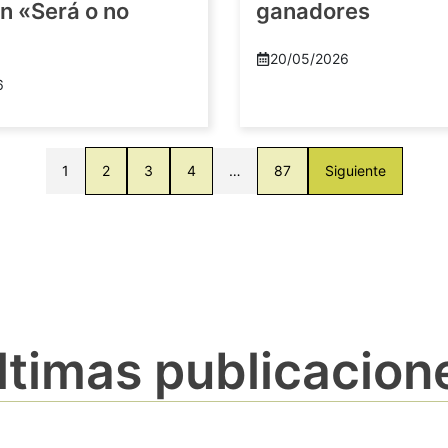
n «Será o no
ganadores
20/05/2026
6
1
2
3
4
…
87
Siguiente
ltimas publicacion