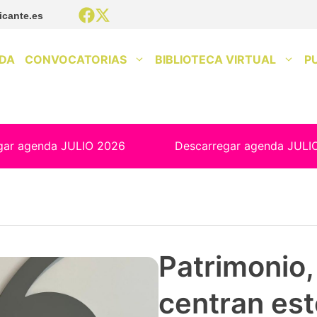
icante.es
DA
CONVOCATORIAS
BIBLIOTECA VIRTUAL
P
gar agenda JULIO 2026
Descarregar agenda JULI
Patrimonio, 
centran est