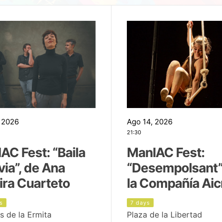
 2026
Ago 14, 2026
21:30
AC Fest: “Baila
ManIAC Fest:
uvia”, de Ana
“Desempolsant”
ira Cuarteto
la Compañía Aic
s
7 days
s de la Ermita
Plaza de la Libertad