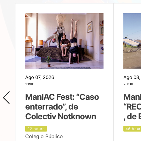
Ago 07, 2026
Ago 08,
21:00
20:30
ManIAC Fest: “Caso
ManI
enterrado”, de
“REC
Colectiv Notknown
, de 
22 hours
46 hour
Colegio Público