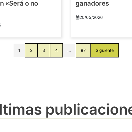
n «Será o no
ganadores
20/05/2026
6
1
2
3
4
…
87
Siguiente
ltimas publicacion