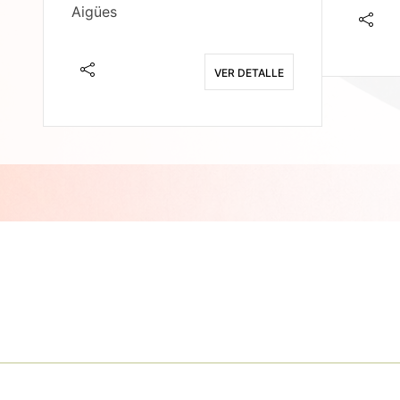
Aigües
E
VER DETALLE