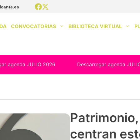
icante.es
DA
CONVOCATORIAS
BIBLIOTECA VIRTUAL
P
gar agenda JULIO 2026
Descarregar agenda JULI
Patrimonio, 
centran est