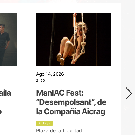
Ago 14, 2026
Ag
21:30
21
aila
ManIAC Fest:
M
“Desempolsant”, de
“
o
la Compañía Aicrag
D
8 days
9
Plaza de la Libertad
pa