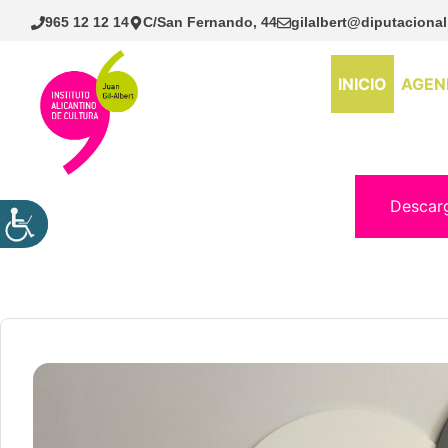
Saltar
965 12 12 14
C/San Fernando, 44
gilalbert@diputacional
al
contenido
INICIO
AGEN
Descar