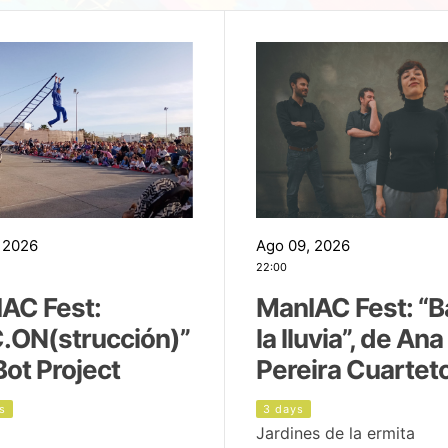
 2026
Ago 09, 2026
22:00
AC Fest:
ManIAC Fest: “B
.ON(strucción)”
la lluvia”, de Ana
Bot Project
Pereira Cuartet
s
3 days
Jardines de la ermita