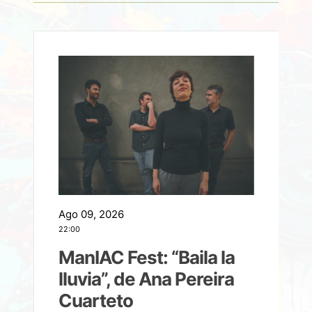
Ago 09, 2026
A
22:00
21
ManIAC Fest: “Baila la
a
lluvia”, de Ana Pereira
Cuarteto