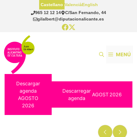
Saltar
Castellano
Valencià
English
al
965 12 12 14
C/San Fernando, 44
contenido
gilalbert@diputacionalicante.es
MENÚ
Descargar
agenda
Descarregar
AGOST
2026
AGOSTO
agenda
2026