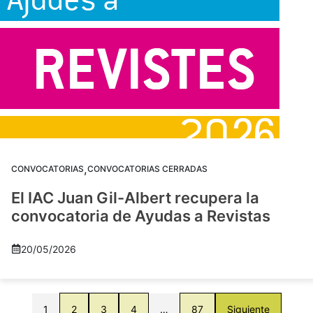
,
CONVOCATORIAS
CONVOCATORIAS CERRADAS
El IAC Juan Gil-Albert recupera la
convocatoria de Ayudas a Revistas
20/05/2026
1
2
3
4
…
87
Siguiente