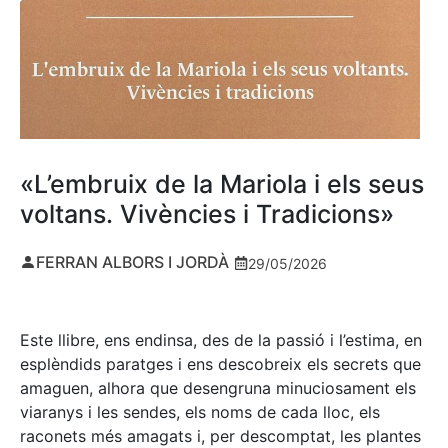
«L’embruix de la Mariola i els seus
voltans. Vivències i Tradicions»
FERRAN ALBORS I JORDÀ
29/05/2026
Este llibre, ens endinsa, des de la passió i l’estima, en
esplèndids paratges i ens descobreix els secrets que
amaguen, alhora que desengruna minuciosament els
viaranys i les sendes, els noms de cada lloc, els
raconets més amagats i, per descomptat, les plantes