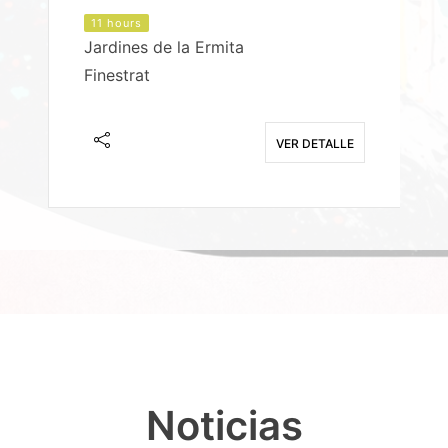
11 hours
Jardines de la Ermita
P
Finestrat
S
E
VER DETALLE
Noticias