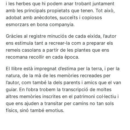
i les herbes que hi podem anar trobant juntament
amb les principals propietats que tenen. Tot això,
adobat amb anècdotes, succeïts i copiosos
esmorzars en bona companyia.
Gràcies al registre minuciós de cada eixida, l’autor
ens estimula tant a recrear-la com a preparar els
remeis casolans a partir de les plantes que ens
recomana recollir en cada època.
El llibre està impregnat d’estima per la terra, i per la
natura, de la mà de les memòries recreades per
l’autor, com també la dels parents i amics que el van
guiar. En l’obra trobem la transcripció de moltes
altres memòries inscrites en el patrimoni col·lectiu i
que ens ajuden a transitar per camins no tan sols
físics, sinó també emotius.