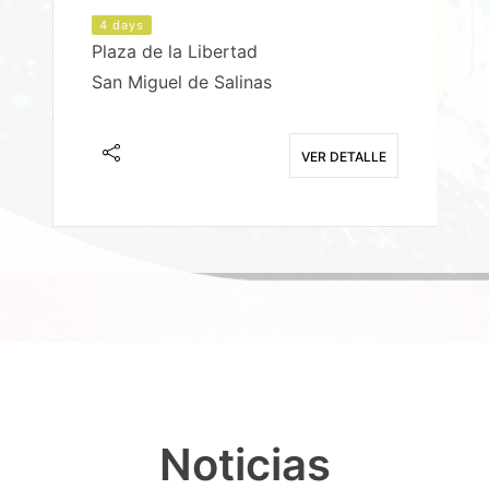
4 days
Plaza de la Libertad
P
San Miguel de Salinas
X
E
VER DETALLE
Noticias