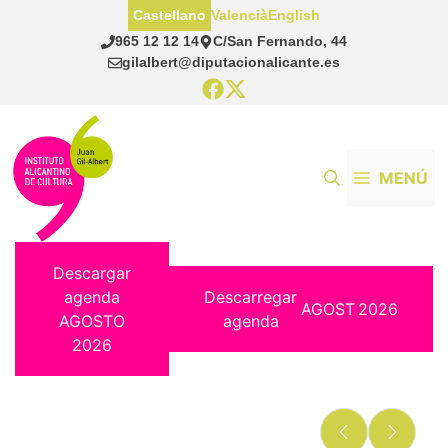
Saltar
Castellano
Valencià
English
al
965 12 12 14
C/San Fernando, 44
contenido
gilalbert@diputacionalicante.es
MENÚ
Descargar
agenda
Descarregar
AGOST
2026
AGOSTO
agenda
2026