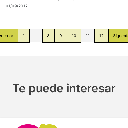
01/09/2012
Anterior
1
…
8
9
10
11
12
Siguent
Te puede interesar