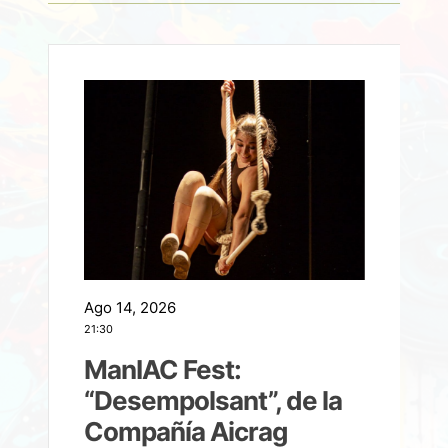
Ago 14, 2026
A
21:30
21
ManIAC Fest:
a
“Desempolsant”, de la
Compañía Aicrag