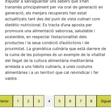
d’ajudar a salvaguardar uns sabers que s’han
transmès principalment per via oral de generació en
generació, els menjars recuperats han estat
actualitzats tant des del punt de vista culinari com
dietètic-nutricional. Es tracta d’una aposta per
promoure una alimentació saborosa, saludable i
sostenible, en respectar l’estacionalitat dels
productes i la seua condició d’autòctons i de
proximitat. La gramàtica culinària que està darrere de
la cuina de les polopines és un exemple de la vitalitat
del llegat de la cultura alimentària mediterrània
arrelada a uns hàbits culinaris, a unes costums
alimentàries i a un territori que cal reivindicar i fer
valdre.
terior
1
2
3
4
5
6
7
8
Sigue