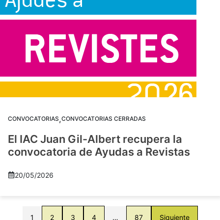
,
CONVOCATORIAS
CONVOCATORIAS CERRADAS
El IAC Juan Gil-Albert recupera la
convocatoria de Ayudas a Revistas
20/05/2026
1
2
3
4
…
87
Siguiente