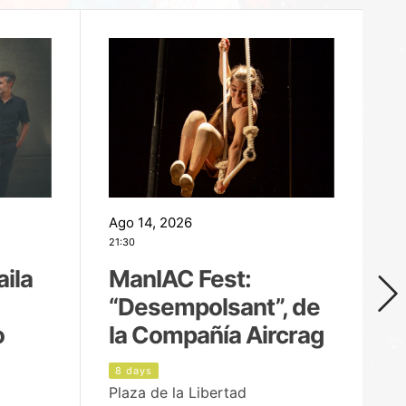
Ago 14, 2026
Ag
21:30
21
aila
ManIAC Fest:
M
“Desempolsant”, de
“
o
la Compañía Aircrag
D
8 days
9
Plaza de la Libertad
pa