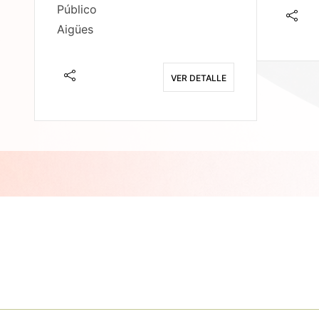
Público
Aigües
E
VER DETALLE