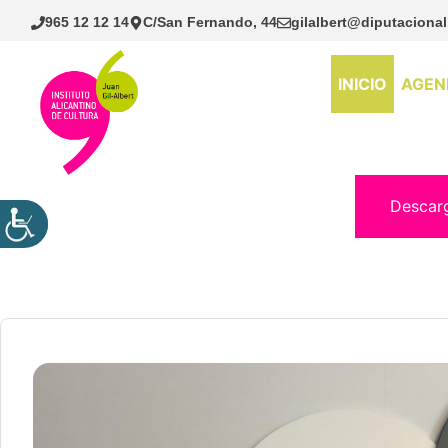
Saltar
965 12 12 14
C/San Fernando, 44
gilalbert@diputacional
al
contenido
INICIO
AGEN
Descar