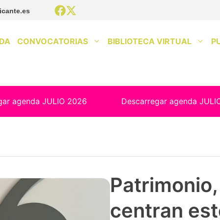
icante.es
DA
CONVOCATORIAS
BIBLIOTECA VIRTUAL
P
gar agenda JULIO 2026
Descarregar agenda JULI
Patrimonio, 
centran est