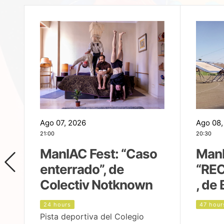
Ago 07, 2026
Ago 08,
21:00
20:30
ManIAC Fest: “Caso
ManI
enterrado”, de
“REC
Colectiv Notknown
, de 
24 hours
47 hour
Pista deportiva del Colegio