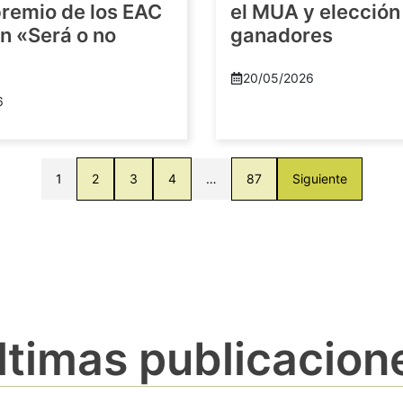
premio de los EAC
el MUA y elección
n «Será o no
ganadores
20/05/2026
6
1
2
3
4
…
87
Siguiente
ltimas publicacion