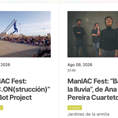
 2026
Ago 09, 2026
22:00
AC Fest:
ManIAC Fest: “B
.ON(strucción)”
la lluvia”, de Ana
Bot Project
Pereira Cuartet
s
3 days
Jardines de la ermita