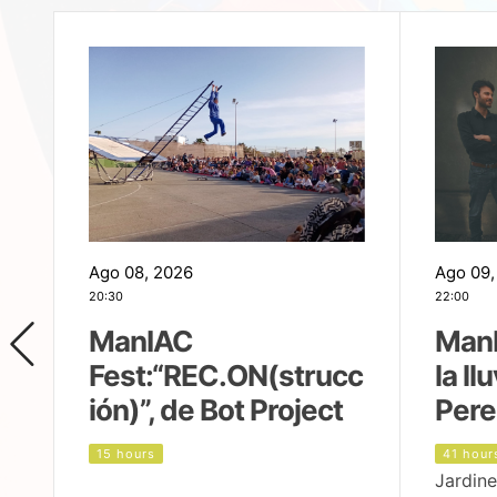
Ago 08, 2026
Ago 09,
20:30
22:00
ManIAC
ManI
Fest:“REC.ON(strucc
la ll
ión)”, de Bot Project
Pere
15 hours
41 hour
Jardine