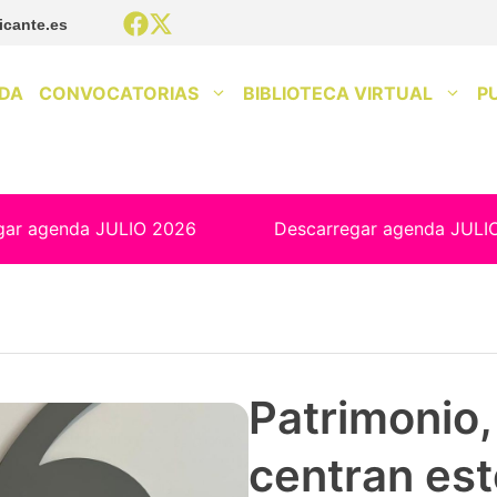
icante.es
DA
CONVOCATORIAS
BIBLIOTECA VIRTUAL
P
gar agenda JULIO 2026
Descarregar agenda JULI
Patrimonio, 
centran est