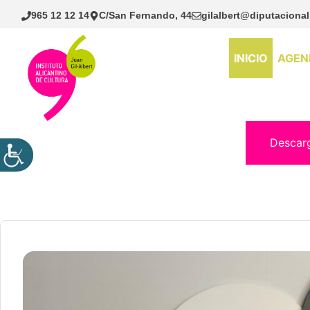
Saltar
965 12 12 14
C/San Fernando, 44
gilalbert@diputacional
al
contenido
INICIO
AGEN
Descar