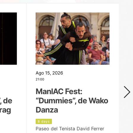
Ago 15, 2026
Ag
21:00
19
ManIAC Fest:
M
, de
“Dummies”, de Wako
n
rag
Danza
Í
8 days
9
Paseo del Tenista David Ferrer
Ce