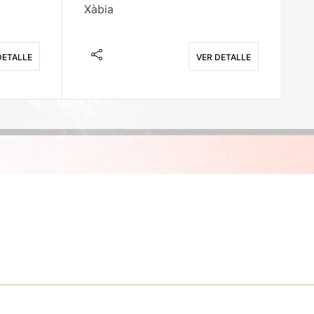
Xàbia
M
DETALLE
VER DETALLE