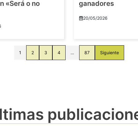
n «Será o no
ganadores
20/05/2026
6
1
2
3
4
…
87
Siguiente
ltimas publicacion