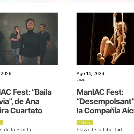
 2026
Ago 14, 2026
21:30
AC Fest: “Baila
ManIAC Fest:
uvia”, de Ana
“Desempolsant”
ira Cuarteto
la Compañía Aic
s
7 days
s de la Ermita
Plaza de la Libertad