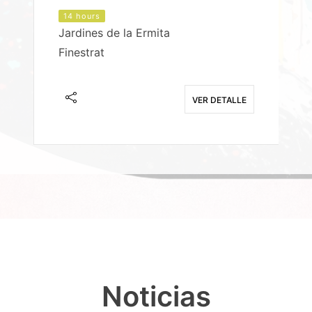
14 hours
Jardines de la Ermita
P
Finestrat
S
E
VER DETALLE
Noticias