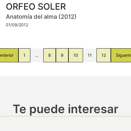
ORFEO SOLER
Anatomía del alma (2012)
01/09/2012
Anterior
1
…
8
9
10
11
12
Siguent
Te puede interesar