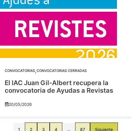
,
CONVOCATORIAS
CONVOCATORIAS CERRADAS
El IAC Juan Gil-Albert recupera la
convocatoria de Ayudas a Revistas
20/05/2026
1
2
3
4
…
87
Siguiente