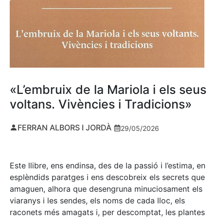
«L’embruix de la Mariola i els seus
voltans. Vivències i Tradicions»
FERRAN ALBORS I JORDÀ
29/05/2026
Este llibre, ens endinsa, des de la passió i l’estima, en
esplèndids paratges i ens descobreix els secrets que
amaguen, alhora que desengruna minuciosament els
viaranys i les sendes, els noms de cada lloc, els
raconets més amagats i, per descomptat, les plantes