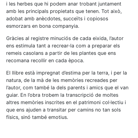
i les herbes que hi podem anar trobant juntament
amb les principals propietats que tenen. Tot això,
adobat amb anècdotes, succeïts i copiosos
esmorzars en bona companyia.
Gràcies al registre minuciós de cada eixida, l’autor
ens estimula tant a recrear-la com a preparar els
remeis casolans a partir de les plantes que ens
recomana recollir en cada època.
El llibre està impregnat d’estima per la terra, i per la
natura, de la mà de les memòries recreades per
l’autor, com també la dels parents i amics que el van
guiar. En l’obra trobem la transcripció de moltes
altres memòries inscrites en el patrimoni col·lectiu i
que ens ajuden a transitar per camins no tan sols
físics, sinó també emotius.