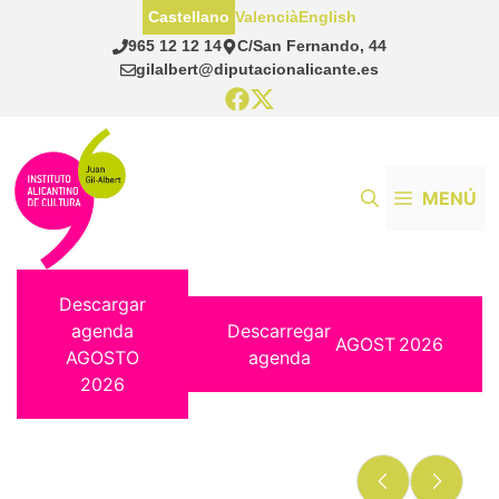
Saltar
Castellano
Valencià
English
al
965 12 12 14
C/San Fernando, 44
contenido
gilalbert@diputacionalicante.es
MENÚ
Descargar
agenda
Descarregar
AGOST
2026
AGOSTO
agenda
2026