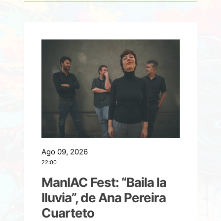
Ago 09, 2026
A
22:00
21
ManIAC Fest: “Baila la
a
lluvia”, de Ana Pereira
Cuarteto