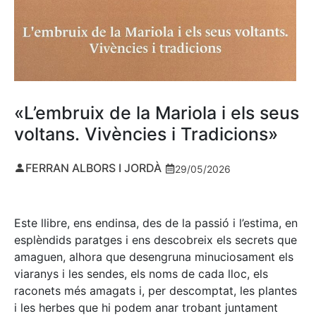
«L’embruix de la Mariola i els seus
voltans. Vivències i Tradicions»
FERRAN ALBORS I JORDÀ
29/05/2026
Este llibre, ens endinsa, des de la passió i l’estima, en
esplèndids paratges i ens descobreix els secrets que
amaguen, alhora que desengruna minuciosament els
viaranys i les sendes, els noms de cada lloc, els
raconets més amagats i, per descomptat, les plantes
i les herbes que hi podem anar trobant juntament