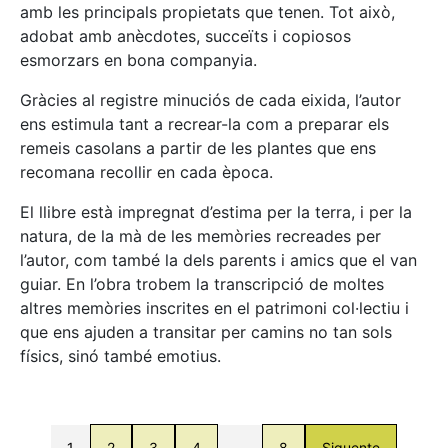
amb les principals propietats que tenen. Tot això,
adobat amb anècdotes, succeïts i copiosos
esmorzars en bona companyia.
Gràcies al registre minuciós de cada eixida, l’autor
ens estimula tant a recrear-la com a preparar els
remeis casolans a partir de les plantes que ens
recomana recollir en cada època.
El llibre està impregnat d’estima per la terra, i per la
natura, de la mà de les memòries recreades per
l’autor, com també la dels parents i amics que el van
guiar. En l’obra trobem la transcripció de moltes
altres memòries inscrites en el patrimoni col·lectiu i
que ens ajuden a transitar per camins no tan sols
físics, sinó també emotius.
1
2
3
4
…
8
Siguente