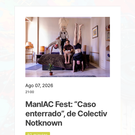
Ago 07, 2026
A
21:00
2
ManIAC Fest: “Caso
a
enterrado”, de Colectiv
Notknown
n
92 minutes