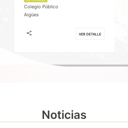
Colegio Público
Aigües
E
VER DETALLE
Noticias