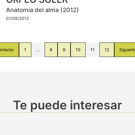
Anatomía del alma (2012)
01/09/2012
Anterior
1
…
8
9
10
11
12
Siguent
Te puede interesar