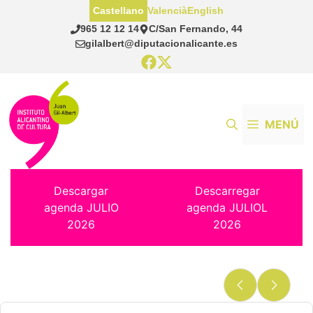
Saltar
Castellano
Valencià
English
al
965 12 12 14
C/San Fernando, 44
contenido
gilalbert@diputacionalicante.es
MENÚ
Descargar
Descarregar
agenda JULIO
agenda JULIOL
2026
2026