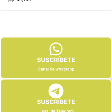
Slide 2 of 6
SUSCRÍBETE
Canal de whatsapp
SUSCRÍBETE
Canal de Telegram