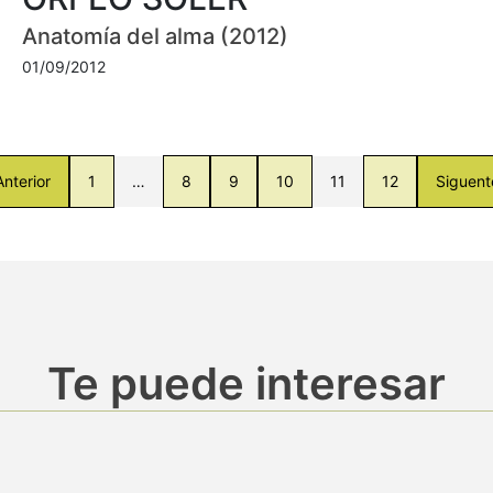
Anatomía del alma (2012)
01/09/2012
Anterior
1
…
8
9
10
11
12
Siguent
Te puede interesar