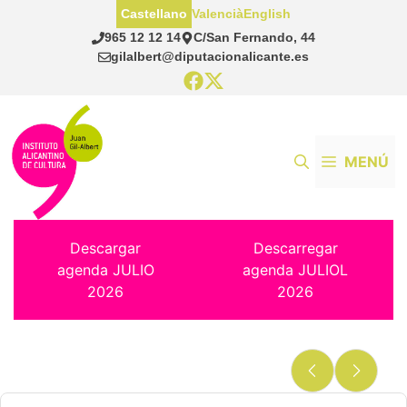
Saltar
Castellano
Valencià
English
al
965 12 12 14
C/San Fernando, 44
contenido
gilalbert@diputacionalicante.es
MENÚ
Descargar
Descarregar
agenda JULIO
agenda JULIOL
2026
2026