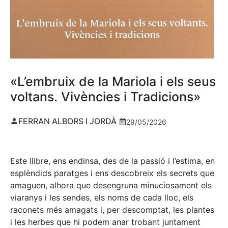
«L’embruix de la Mariola i els seus
voltans. Vivències i Tradicions»
FERRAN ALBORS I JORDÀ
29/05/2026
Este llibre, ens endinsa, des de la passió i l’estima, en
esplèndids paratges i ens descobreix els secrets que
amaguen, alhora que desengruna minuciosament els
viaranys i les sendes, els noms de cada lloc, els
raconets més amagats i, per descomptat, les plantes
i les herbes que hi podem anar trobant juntament