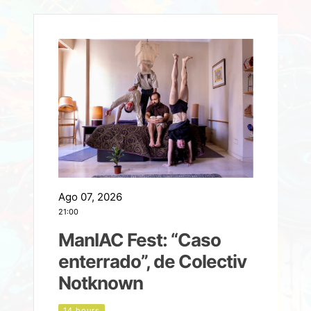
Ago 07, 2026
A
21:00
2
ManIAC Fest: “Caso
a
enterrado”, de Colectiv
Notknown
n
14 hours