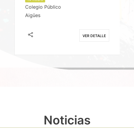
Colegio Público
Aigües
E
VER DETALLE
Noticias