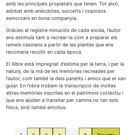
amb les principals propietats que tenen. Tot això,
adobat amb anècdotes, succeïts i copiosos
esmorzars en bona companyia.
Gràcies al registre minuciós de cada eixida, l’autor
ens estimula tant a recrear-la com a preparar els
remeis casolans a partir de les plantes que ens
recomana recollir en cada època.
El llibre està impregnat d’estima per la terra, i per la
natura, de la mà de les memòries recreades per
l’autor, com també la dels parents i amics que el van
guiar. En l’obra trobem la transcripció de moltes
altres memòries inscrites en el patrimoni col·lectiu i
que ens ajuden a transitar per camins no tan sols
físics, sinó també emotius.
1
2
3
4
…
8
Siguente