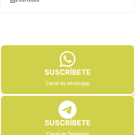
Slide 2 of 6
SUSCRÍBETE
Canal de whatsapp
SUSCRÍBETE
Canal de Telegram