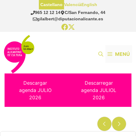
Saltar
Castellano
Valencià
English
al
965 12 12 14
C/San Fernando, 44
contenido
gilalbert@diputacionalicante.es
MENÚ
Descargar
Descarregar
agenda JULIO
agenda JULIOL
2026
2026