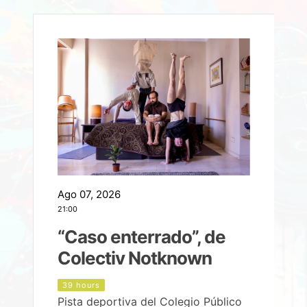
Ago 07, 2026
A
21:00
2
e
“Caso enterrado”, de
Colectiv Notknown
d
39 hours
Pista deportiva del Colegio Público
P