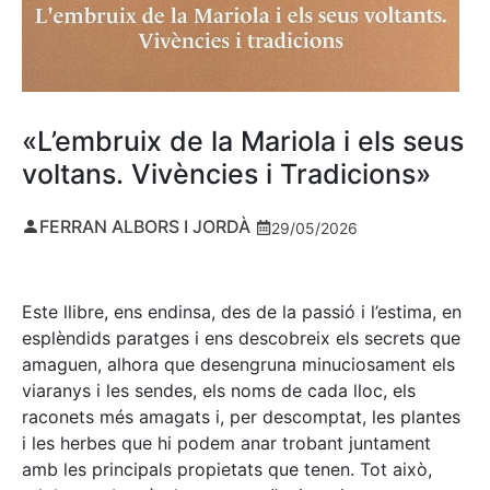
«L’embruix de la Mariola i els seus
voltans. Vivències i Tradicions»
FERRAN ALBORS I JORDÀ
29/05/2026
Este llibre, ens endinsa, des de la passió i l’estima, en
esplèndids paratges i ens descobreix els secrets que
amaguen, alhora que desengruna minuciosament els
viaranys i les sendes, els noms de cada lloc, els
raconets més amagats i, per descomptat, les plantes
i les herbes que hi podem anar trobant juntament
amb les principals propietats que tenen. Tot això,