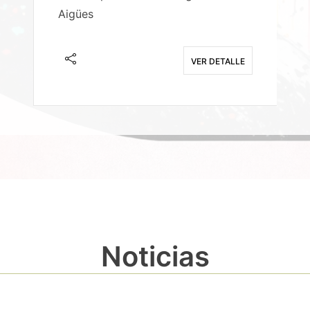
Aigües
A
E
VER DETALLE
Noticias