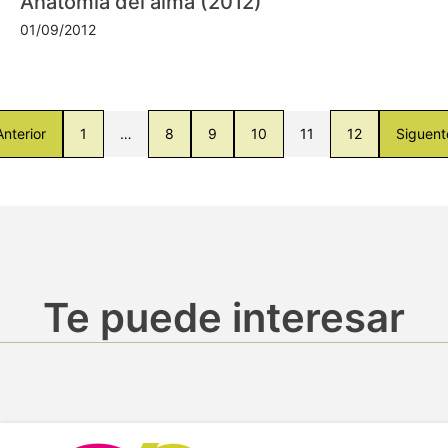
Anatomía del alma (2012)
01/09/2012
Anterior
1
…
8
9
10
11
12
Siguent
Te puede interesar