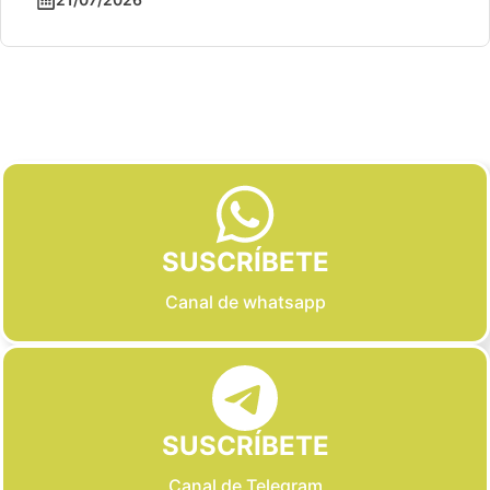
Slide 2 of 6
SUSCRÍBETE
Canal de whatsapp
SUSCRÍBETE
Canal de Telegram