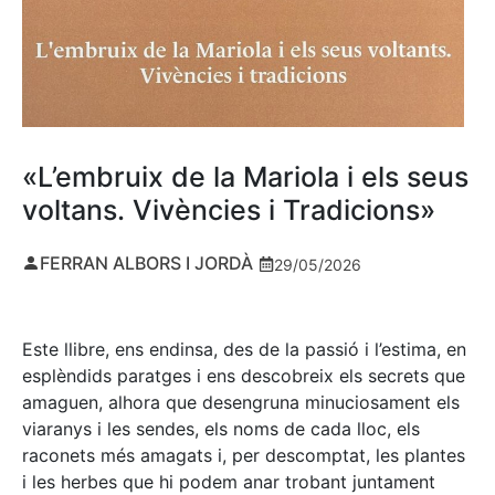
«L’embruix de la Mariola i els seus
voltans. Vivències i Tradicions»
FERRAN ALBORS I JORDÀ
29/05/2026
Este llibre, ens endinsa, des de la passió i l’estima, en
esplèndids paratges i ens descobreix els secrets que
amaguen, alhora que desengruna minuciosament els
viaranys i les sendes, els noms de cada lloc, els
raconets més amagats i, per descomptat, les plantes
i les herbes que hi podem anar trobant juntament