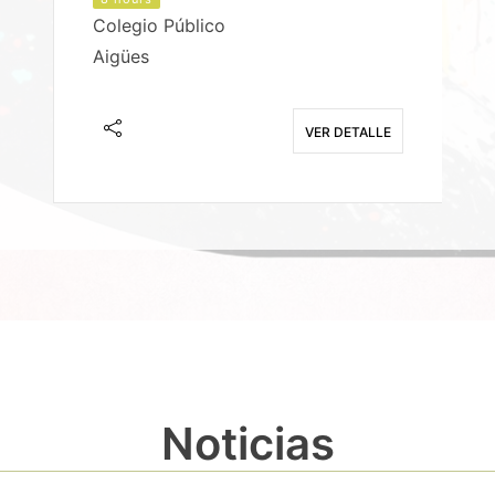
Colegio Público
Aigües
E
VER DETALLE
Noticias