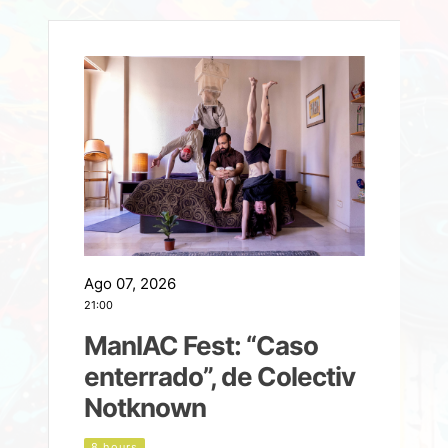
Ago 07, 2026
A
21:00
2
ManIAC Fest: “Caso
a
enterrado”, de Colectiv
Notknown
n
8 hours