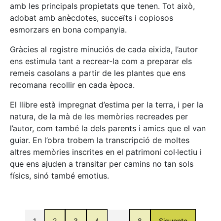
amb les principals propietats que tenen. Tot això,
adobat amb anècdotes, succeïts i copiosos
esmorzars en bona companyia.
Gràcies al registre minuciós de cada eixida, l’autor
ens estimula tant a recrear-la com a preparar els
remeis casolans a partir de les plantes que ens
recomana recollir en cada època.
El llibre està impregnat d’estima per la terra, i per la
natura, de la mà de les memòries recreades per
l’autor, com també la dels parents i amics que el van
guiar. En l’obra trobem la transcripció de moltes
altres memòries inscrites en el patrimoni col·lectiu i
que ens ajuden a transitar per camins no tan sols
físics, sinó també emotius.
1
2
3
4
…
8
Siguente