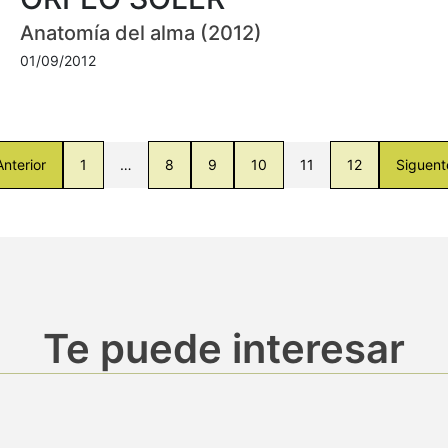
Anatomía del alma (2012)
01/09/2012
Anterior
1
…
8
9
10
11
12
Siguent
Te puede interesar