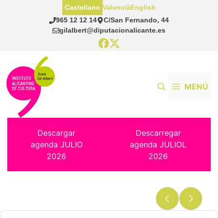
Saltar
Castellano
Valencià
English
al
965 12 12 14
C/San Fernando, 44
contenido
gilalbert@diputacionalicante.es
MENÚ
Descargar
Descarregar
agenda JULIO
agenda JULIOL
2026
2026