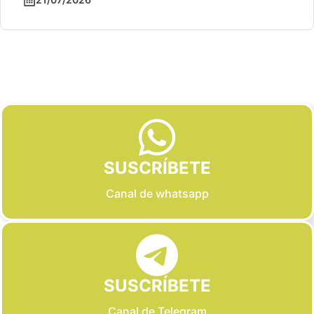
Slide 2 of 6
SUSCRÍBETE
Canal de whatsapp
SUSCRÍBETE
Canal de Telegram