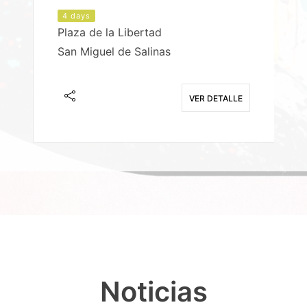
4 days
Plaza de la Libertad
P
San Miguel de Salinas
X
E
VER DETALLE
Noticias