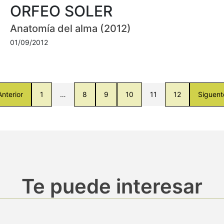
ORFEO SOLER
Anatomía del alma (2012)
01/09/2012
Anterior
1
…
8
9
10
11
12
Siguent
Te puede interesar