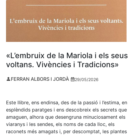
«L’embruix de la Mariola i els seus
voltans. Vivències i Tradicions»
FERRAN ALBORS I JORDÀ
29/05/2026
Este llibre, ens endinsa, des de la passió i l’estima, en
esplèndids paratges i ens descobreix els secrets que
amaguen, alhora que desengruna minuciosament els
viaranys i les sendes, els noms de cada lloc, els
raconets més amagats i, per descomptat, les plantes