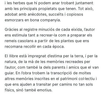
i les herbes que hi podem anar trobant juntament
amb les principals propietats que tenen. Tot això,
adobat amb anècdotes, succeïts i copiosos
esmorzars en bona companyia.
Gràcies al registre minuciós de cada eixida, l’autor
ens estimula tant a recrear-la com a preparar els
remeis casolans a partir de les plantes que ens
recomana recollir en cada època.
El llibre està impregnat d’estima per la terra, i per la
natura, de la mà de les memòries recreades per
l’autor, com també la dels parents i amics que el van
guiar. En l’obra trobem la transcripció de moltes
altres memòries inscrites en el patrimoni col·lectiu i
que ens ajuden a transitar per camins no tan sols
físics, sinó també emotius.