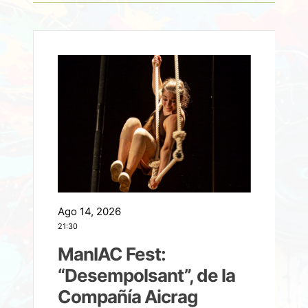
Ago 14, 2026
A
21:30
21
ManIAC Fest:
a
“Desempolsant”, de la
Compañía Aicrag