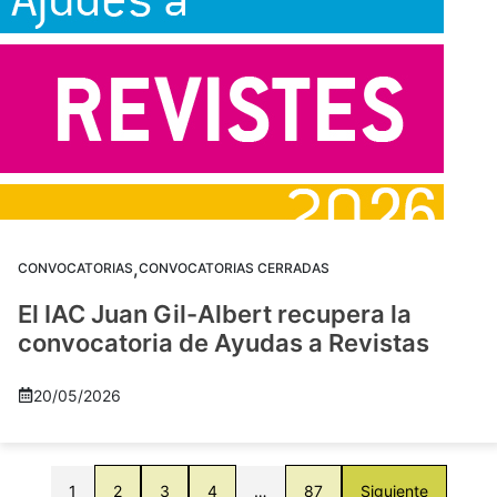
,
CONVOCATORIAS
CONVOCATORIAS CERRADAS
El IAC Juan Gil-Albert recupera la
convocatoria de Ayudas a Revistas
20/05/2026
1
2
3
4
…
87
Siguiente