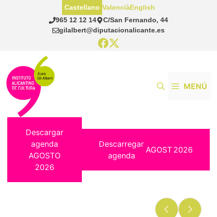
Saltar
Castellano
Valencià
English
al
965 12 12 14
C/San Fernando, 44
contenido
gilalbert@diputacionalicante.es
MENÚ
Descargar
agenda
Descarregar
AGOST
2026
AGOSTO
agenda
2026