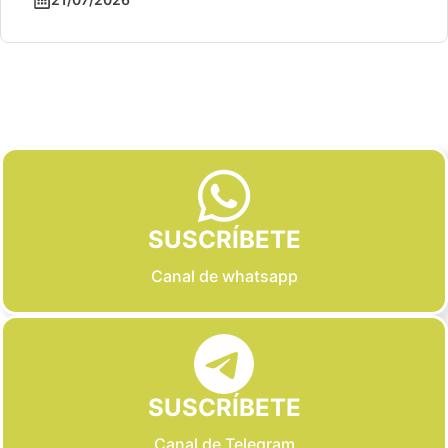
Slide 2 of 6
SUSCRÍBETE
Canal de whatsapp
SUSCRÍBETE
Canal de Telegram