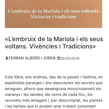
«L’embruix de la Mariola i els seus
voltans. Vivències i Tradicions»
FERRAN ALBORS I JORDÀ
29/05/2026
Este llibre, ens endinsa, des de la passió i l’estima, en
esplèndids paratges i ens descobreix els secrets que
amaguen, alhora que desengruna minuciosament els
viaranys i les sendes, els noms de cada lloc, els
raconets més amagats i, per descomptat, les plantes
i les herbes que hi podem anar trobant juntament