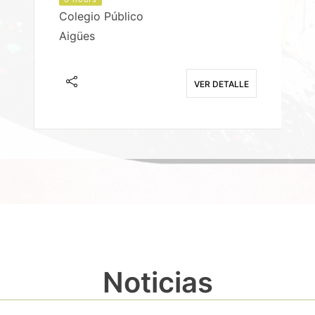
Colegio Público
Aigües
E
VER DETALLE
Noticias