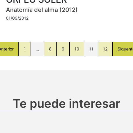
Anatomía del alma (2012)
01/09/2012
Anterior
1
…
8
9
10
11
12
Siguent
Te puede interesar