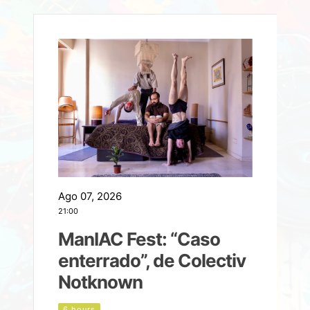
Ago 07, 2026
A
21:00
2
ManIAC Fest: “Caso
a
enterrado”, de Colectiv
Notknown
n
6 hours