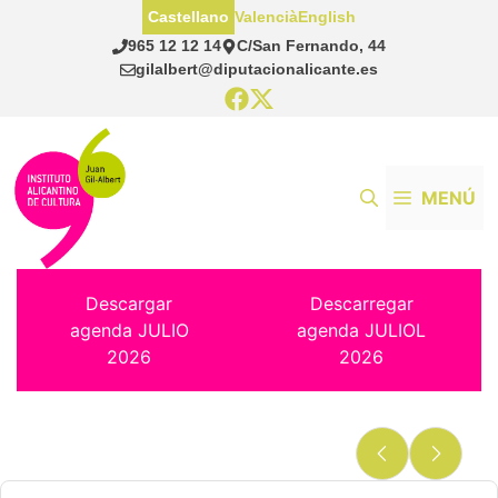
Saltar
Castellano
Valencià
English
al
965 12 12 14
C/San Fernando, 44
contenido
gilalbert@diputacionalicante.es
MENÚ
Descargar
Descarregar
agenda JULIO
agenda JULIOL
2026
2026