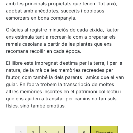
amb les principals propietats que tenen. Tot això,
adobat amb anècdotes, succeïts i copiosos
esmorzars en bona companyia.
Gràcies al registre minuciós de cada eixida, l’autor
ens estimula tant a recrear-la com a preparar els
remeis casolans a partir de les plantes que ens
recomana recollir en cada època.
El llibre està impregnat d’estima per la terra, i per la
natura, de la mà de les memòries recreades per
l’autor, com també la dels parents i amics que el van
guiar. En l’obra trobem la transcripció de moltes
altres memòries inscrites en el patrimoni col·lectiu i
que ens ajuden a transitar per camins no tan sols
físics, sinó també emotius.
1
2
3
4
…
8
Siguente