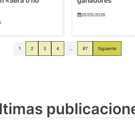
n «Será o no
ganadores
20/05/2026
6
1
2
3
4
…
87
Siguiente
ltimas publicacion