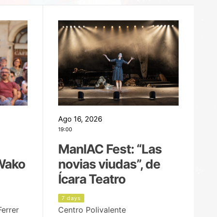
Ago 16, 2026
Ag
19:00
22
ManIAC Fest: “Las
M
Wako
novias viudas”, de
l
Ícara Teatro
P
7 days
6
Ferrer
Centro Polivalente
Ja