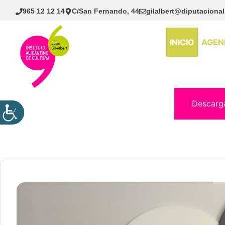
Saltar
965 12 12 14
C/San Fernando, 44
gilalbert@diputacional
al
contenido
INICIO
AGEN
Descarg