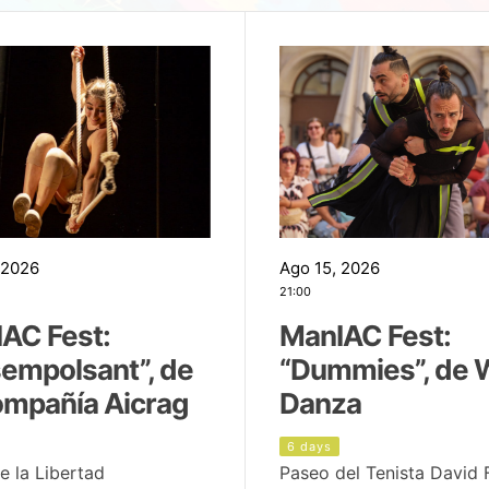
 2026
Ago 15, 2026
21:00
AC Fest:
ManIAC Fest:
empolsant”, de
“Dummies”, de 
ompañía Aicrag
Danza
6 days
e la Libertad
Paseo del Tenista David 