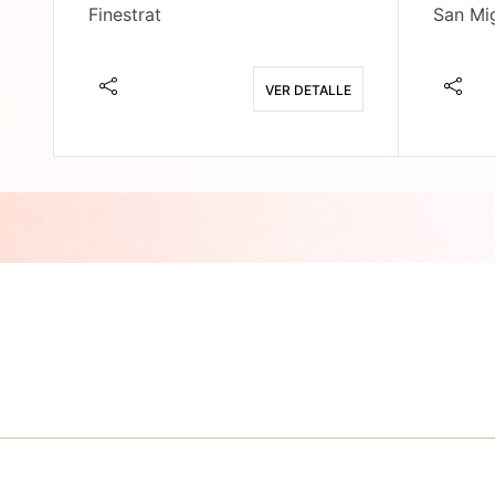
Finestrat
San Mig
E
VER DETALLE