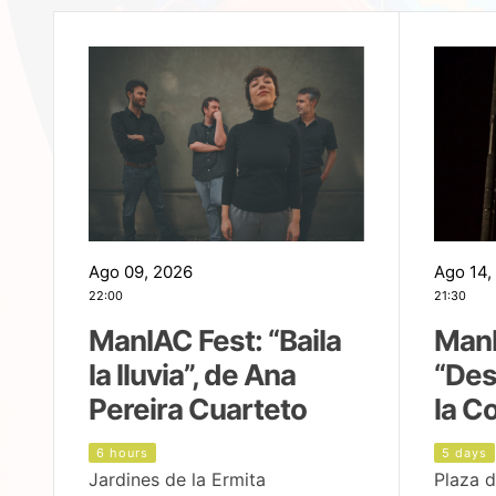
Ago 09, 2026
Ago 14,
22:00
21:30
ManIAC Fest: “Baila
ManI
la lluvia”, de Ana
“Des
Pereira Cuarteto
la C
6 hours
5 days
Jardines de la Ermita
Plaza d