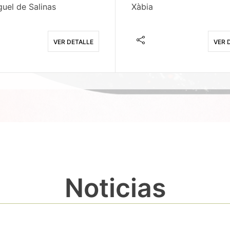
uel de Salinas
Xàbia
VER DETALLE
VER 
Noticias