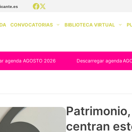
icante.es
DA
CONVOCATORIAS
BIBLIOTECA VIRTUAL
P
ar agenda AGOSTO 2026
Descarregar agenda
AG
Patrimonio, 
centran est