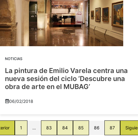
NOTICIAS
La pintura de Emilio Varela centra una
nueva sesión del ciclo ‘Descubre una
obra de arte en el MUBAG’
06/02/2018
erior
1
…
83
84
85
86
87
Siguie