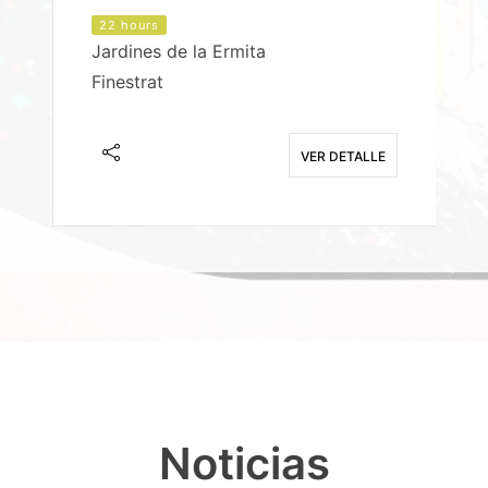
22 hours
Jardines de la Ermita
P
Finestrat
S
E
VER DETALLE
Noticias