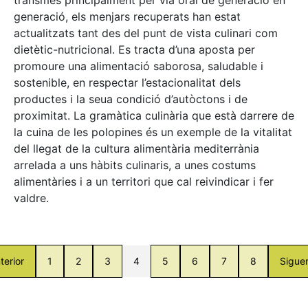
generació, els menjars recuperats han estat
actualitzats tant des del punt de vista culinari com
dietètic-nutricional. Es tracta d’una aposta per
promoure una alimentació saborosa, saludable i
sostenible, en respectar l’estacionalitat dels
productes i la seua condició d’autòctons i de
proximitat. La gramàtica culinària que està darrere de
la cuina de les polopines és un exemple de la vitalitat
del llegat de la cultura alimentària mediterrània
arrelada a uns hàbits culinaris, a unes costums
alimentàries i a un territori que cal reivindicar i fer
valdre.
terior
1
2
3
4
5
6
7
8
Sigue