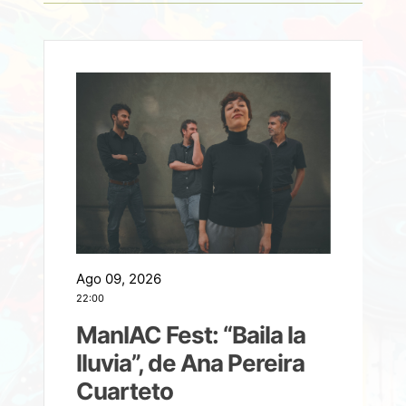
Ago 09, 2026
A
22:00
21
ManIAC Fest: “Baila la
a
lluvia”, de Ana Pereira
Cuarteto