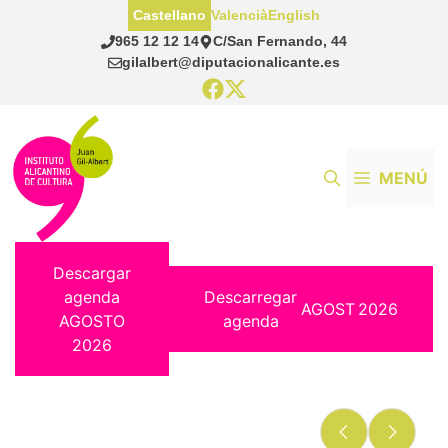
Saltar
Castellano
Valencià
English
al
965 12 12 14
C/San Fernando, 44
contenido
gilalbert@diputacionalicante.es
MENÚ
Descargar
agenda
Descarregar
AGOST
2026
AGOSTO
agenda
2026