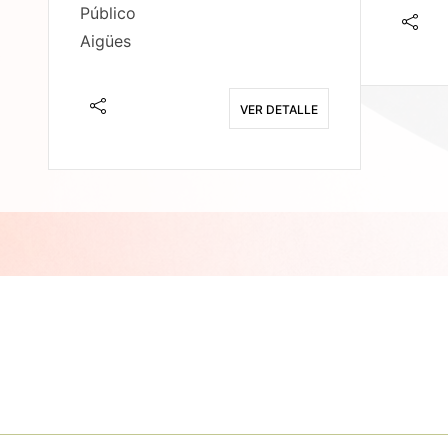
Público
Aigües
E
VER DETALLE