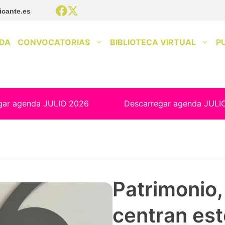
icante.es
DA
CONVOCATORIAS
BIBLIOTECA VIRTUAL
P
gar agenda JULIO 2026
Descarregar agenda JULI
Patrimonio, 
centran est