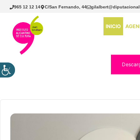
Saltar
965 12 12 14
C/San Fernando, 44
gilalbert@diputacional
al
contenido
INICIO
AGEN
Descar