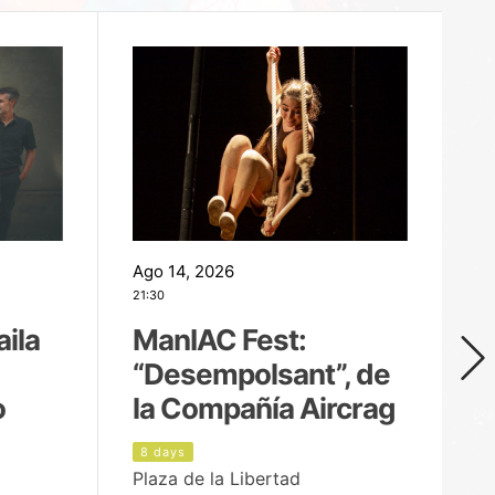
Ago 14, 2026
Ag
21:30
21
aila
ManIAC Fest:
M
“Desempolsant”, de
“
o
la Compañía Aircrag
D
8 days
9
Plaza de la Libertad
pa