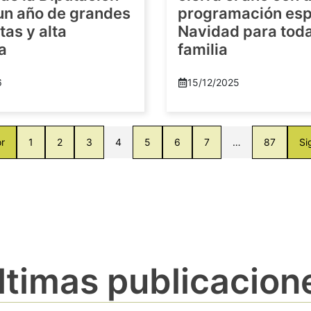
 un año de grandes
programación esp
as y alta
Navidad para toda
a
familia
6
15/12/2025
or
1
2
3
4
5
6
7
…
87
Si
ltimas publicacion