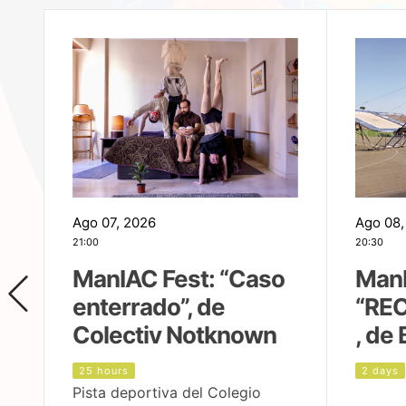
Ago 07, 2026
Ago 08,
21:00
20:30
ManIAC Fest: “Caso
ManI
enterrado”, de
“REC
Colectiv Notknown
, de 
25 hours
2 days
Pista deportiva del Colegio