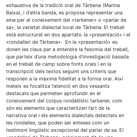
exhaustiva de la tradició oral de Tàrbena (Marina
Baixa), i d’altra banda, es proposa representar una
eina per al coneixement del «tarbener» o «parlar de
sa», la varietat dialectal local de Tàrbena. El treball
està estructurat en dos apartats: la «presentació» i el
«rondallari de Tàrbena». En la «presentació» es
donen les claus per a entendre la fesomia del treball,
que parteix d’una metodologia d’investigació basada
en el treball de camp sobre fonts orals i en la
transcripció dels textos seguint uns criteris que
responen a la màxima fidelitat a la forma oral. Així
mateix es focalitza l’atenció en dos vessants
destacats que permeten aprofundir en el
coneixement del corpus rondallístic tarbener, com
són els elements que caracteritzen l’art de la
narrativa oral i els elements dialectals detectats en
les rondalles, que poden ser enteses com un
testimoni lingüístic excepcional del parlar de sa. El