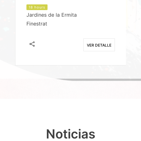
18 hours
Jardines de la Ermita
P
Finestrat
S
E
VER DETALLE
Noticias