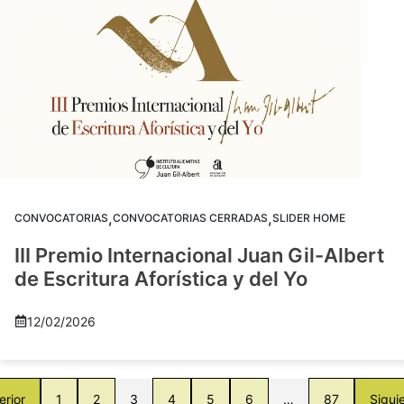
,
,
CONVOCATORIAS
CONVOCATORIAS CERRADAS
SLIDER HOME
III Premio Internacional Juan Gil-Albert
de Escritura Aforística y del Yo
12/02/2026
erior
1
2
3
4
5
6
…
87
Sigui