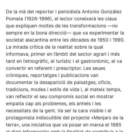
De la mà del reporter i periodista Antonio González
Pomata (1926-1996), el lector coneixerà les claus
que expliquen moltes de les transformacions —no
sempre en la bona direcció— que va experimentar la
societat alacantina entre les dècades de 1950 i 1990.
La mirada crítica de la realitat sobre la qual
informava, primer en l’àmbit del sector agrari i més
tard en l’etnogràfic, el turístic i el gastronòmic, el va
convertir en referent i prescriptor. Les seues
cròniques, reportatges i publicacions van
documentar la desaparició de paisatges, oficis,
tradicions, modes i estils de vida i, al mateix temps,
van reflectir el seu compromís social en mostrar
empatia cap als problemes, els anhels i les
necessitats de la gent. Va ser la cara visible i el
protagonista indiscutible del projecte «Menjars de la
terra», una iniciativa que va posar en marxa el 1985
el diari
Información
amb la finalitat de contribuir a la