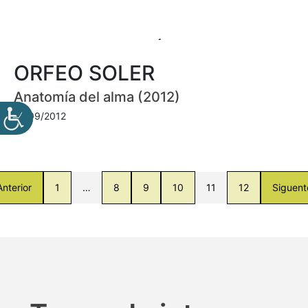
ORFEO SOLER
Anatomía del alma (2012)
01/09/2012
Anterior
1
…
8
9
10
11
12
Siguent