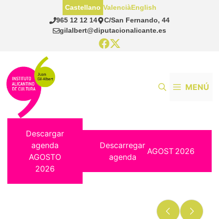
Saltar
Castellano
Valencià
English
al
965 12 12 14
C/San Fernando, 44
contenido
gilalbert@diputacionalicante.es
MENÚ
Descargar
agenda
Descarregar
AGOST
2026
AGOSTO
agenda
2026