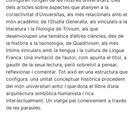
configuren l’origen de les nostres universitats. Des
dels articles sobre aspectes que atanyen a la
col·lectivitat d’
Universitas
, als més relacionats amb el
món acadèmic de l’
Studia Generalia
, als vinculats a la
literatura i la filologia de Trivium, als que
desenvolupen una temàtica d’altres ciències, des de
la història a la tecnologia, de
Quadrivium
, als més
íntims vinculats amb la llengua i la cultura de
Lingua
Franca
. Una invitació de l’autor, com apunta el títol, a
gaudir de la seua lectura, però sobretot a pensar,
reflexionar i comentar. Tot això en una estructura que
configura. una unitat conceptual històrica procedent
del món universitari antic i que dota el llibre d’una
arquitectura simbòlica humanista i rica
intel·lectualment. Un viatge pel coneixement a través
de les paraules.