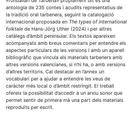
«rondallari de Tàrbena» pròpiament dit és una
antologia de 235 contes i acudits representatius de
la tradició oral tarbenera, seguint la catalogació
internacional proposada en
The types of international
folktale
de Hans-Jörg Uther (2024) i per altres
catàlegs d’àmbit peninsular. Els textos apareixen
acompanyats amb breus comentaris per entendre els
aspectes particulars de les versions i amb un aparell
bibliogràfic que vincula els materials tarbeners amb
altres versions valencianes, si n’hi ha, o amb versions
d’altres territoris. Cal destacar en l’annex un
vocabulari per a ajudar a entendre les veus de
caràcter més local o d’àmbit restringit. El treball
ofereix la possibilitat d’accedir a un arxiu sonor que
permet sentir de primera mà una part dels materials
reproduïts per escrit.