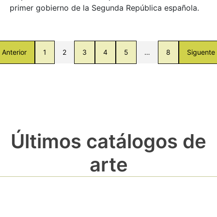
primer gobierno de la Segunda República española.
Anterior
1
2
3
4
5
…
8
Siguente
Últimos catálogos de
arte