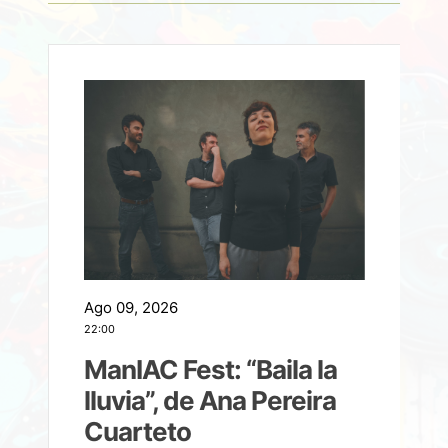
Ago 09, 2026
A
22:00
21
ManIAC Fest: “Baila la
a
lluvia”, de Ana Pereira
Cuarteto