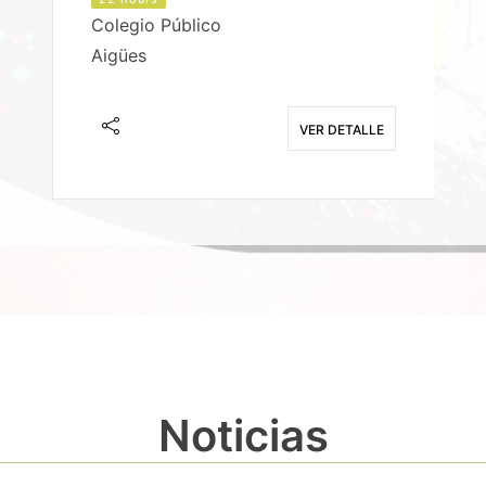
Colegio Público
Aigües
E
VER DETALLE
Noticias