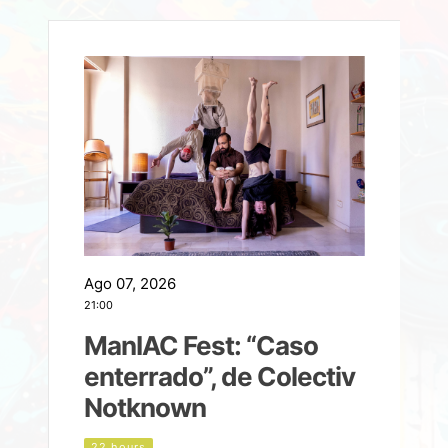
Ago 07, 2026
A
21:00
2
ManIAC Fest: “Caso
a
enterrado”, de Colectiv
Notknown
d
22 hours