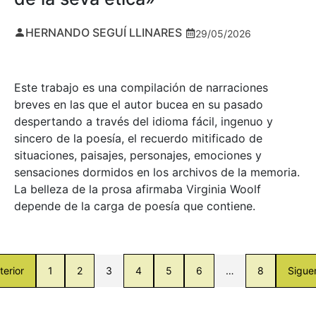
HERNANDO SEGUÍ LLINARES
29/05/2026
Este trabajo es una compilación de narraciones
breves en las que el autor bucea en su pasado
despertando a través del idioma fácil, ingenuo y
sincero de la poesía, el recuerdo mitificado de
situaciones, paisajes, personajes, emociones y
sensaciones dormidos en los archivos de la memoria.
La belleza de la prosa afirmaba Virginia Woolf
depende de la carga de poesía que contiene.
terior
1
2
3
4
5
6
…
8
Sigue