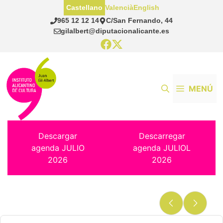
Saltar
Castellano
Valencià
English
al
965 12 12 14
C/San Fernando, 44
contenido
gilalbert@diputacionalicante.es
MENÚ
Descargar
Descarregar
agenda JULIO
agenda JULIOL
2026
2026