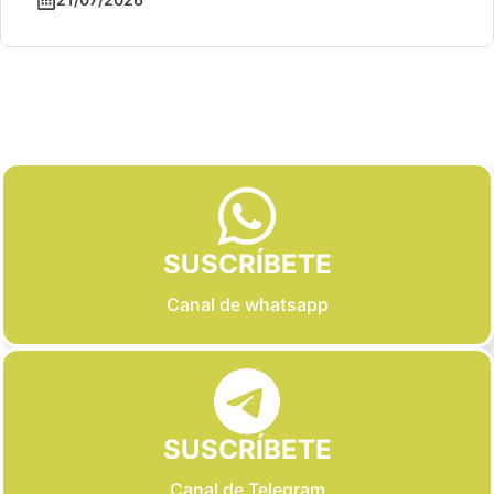
Slide 2 of 6
SUSCRÍBETE
Canal de whatsapp
SUSCRÍBETE
Canal de Telegram