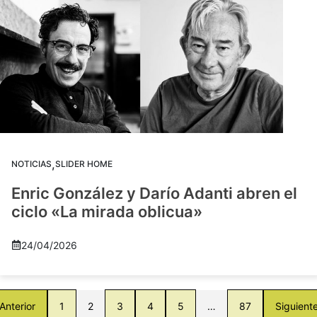
,
NOTICIAS
SLIDER HOME
Enric González y Darío Adanti abren el
ciclo «La mirada oblicua»
24/04/2026
Anterior
1
2
3
4
5
…
87
Siguient