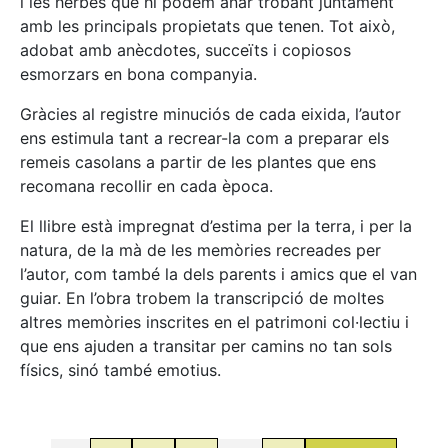
i les herbes que hi podem anar trobant juntament
amb les principals propietats que tenen. Tot això,
adobat amb anècdotes, succeïts i copiosos
esmorzars en bona companyia.
Gràcies al registre minuciós de cada eixida, l’autor
ens estimula tant a recrear-la com a preparar els
remeis casolans a partir de les plantes que ens
recomana recollir en cada època.
El llibre està impregnat d’estima per la terra, i per la
natura, de la mà de les memòries recreades per
l’autor, com també la dels parents i amics que el van
guiar. En l’obra trobem la transcripció de moltes
altres memòries inscrites en el patrimoni col·lectiu i
que ens ajuden a transitar per camins no tan sols
físics, sinó també emotius.