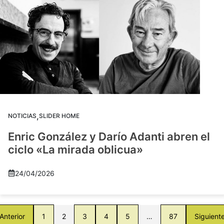
,
NOTICIAS
SLIDER HOME
Enric González y Darío Adanti abren el
ciclo «La mirada oblicua»
24/04/2026
Anterior
1
2
3
4
5
…
87
Siguient