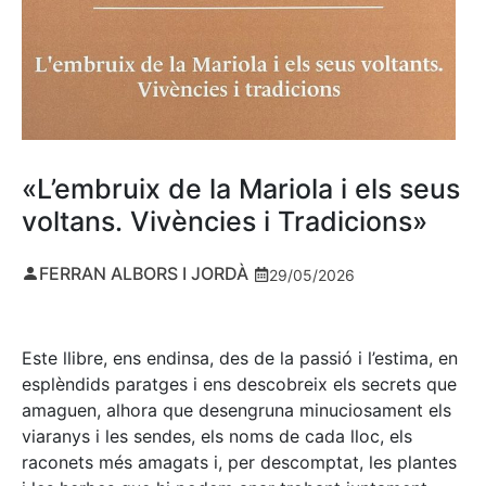
«L’embruix de la Mariola i els seus
voltans. Vivències i Tradicions»
FERRAN ALBORS I JORDÀ
29/05/2026
Este llibre, ens endinsa, des de la passió i l’estima, en
esplèndids paratges i ens descobreix els secrets que
amaguen, alhora que desengruna minuciosament els
viaranys i les sendes, els noms de cada lloc, els
raconets més amagats i, per descomptat, les plantes