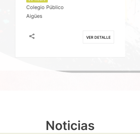
Colegio Público
Aigües
E
VER DETALLE
Noticias