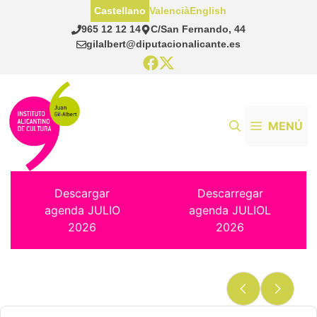
Saltar
Castellano
Valencià
English
al
965 12 12 14
C/San Fernando, 44
contenido
gilalbert@diputacionalicante.es
MENÚ
Descargar
Descarregar
agenda JULIO
agenda JULIOL
2026
2026