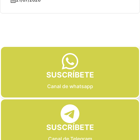
Slide 2 of 6
SUSCRÍBETE
Canal de whatsapp
SUSCRÍBETE
Canal de Telegram