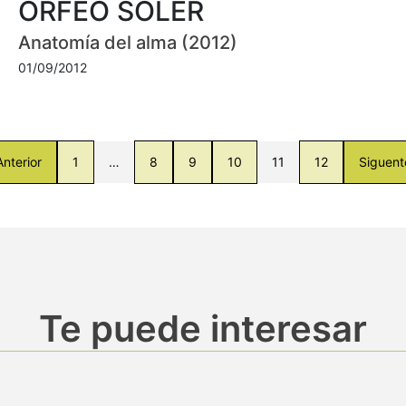
ORFEO SOLER
Anatomía del alma (2012)
01/09/2012
Anterior
1
…
8
9
10
11
12
Siguent
Te puede interesar