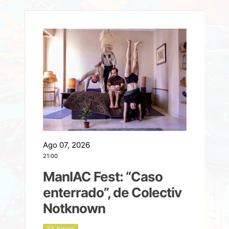
Ago 07, 2026
A
21:00
2
ManIAC Fest: “Caso
a
enterrado”, de Colectiv
Notknown
d
22 hours